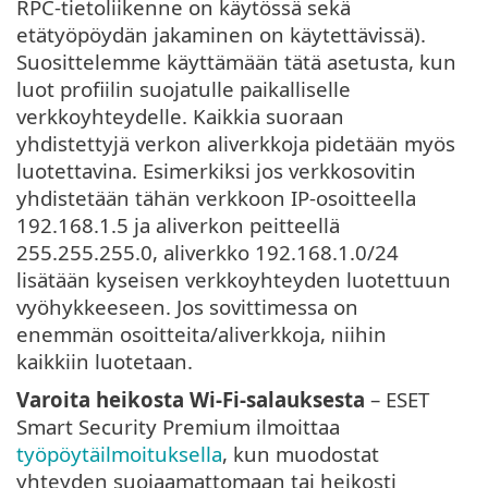
RPC-tietoliikenne on käytössä sekä
etätyöpöydän jakaminen on käytettävissä).
Suosittelemme käyttämään tätä asetusta, kun
luot profiilin suojatulle paikalliselle
verkkoyhteydelle. Kaikkia suoraan
yhdistettyjä verkon aliverkkoja pidetään myös
luotettavina. Esimerkiksi jos verkkosovitin
yhdistetään tähän verkkoon IP-osoitteella
192.168.1.5 ja aliverkon peitteellä
255.255.255.0, aliverkko 192.168.1.0/24
lisätään kyseisen verkkoyhteyden luotettuun
vyöhykkeeseen. Jos sovittimessa on
enemmän osoitteita/aliverkkoja, niihin
kaikkiin luotetaan.
Varoita heikosta Wi-Fi-salauksesta
– ESET
Smart Security Premium ilmoittaa
työpöytäilmoituksella
, kun muodostat
yhteyden suojaamattomaan tai heikosti