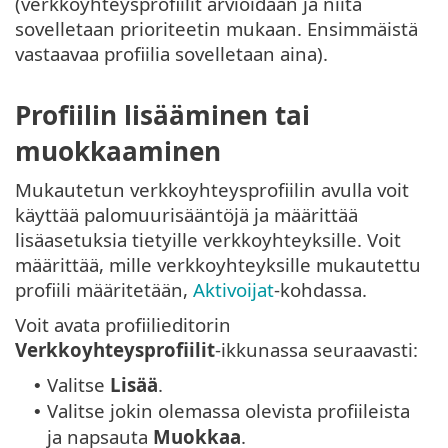
(verkkoyhteysprofiilit arvioidaan ja niitä
sovelletaan prioriteetin mukaan. Ensimmäistä
vastaavaa profiilia sovelletaan aina).
Profiilin lisääminen tai
muokkaaminen
Mukautetun verkkoyhteysprofiilin avulla voit
käyttää palomuurisääntöjä ja määrittää
lisäasetuksia tietyille verkkoyhteyksille. Voit
määrittää, mille verkkoyhteyksille mukautettu
profiili määritetään,
Aktivoijat
-kohdassa.
Voit avata profiilieditorin
Verkkoyhteysprofiilit
-ikkunassa seuraavasti:
Valitse
Lisää
.
•
Valitse jokin olemassa olevista profiileista
•
ja napsauta
Muokkaa
.