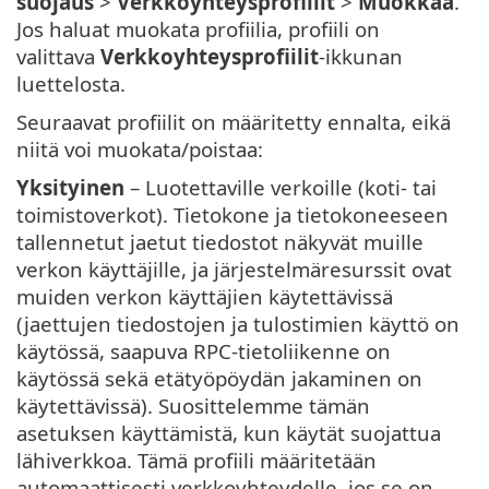
suojaus
>
Verkkoyhteysprofiilit
>
Muokkaa
.
Jos haluat muokata profiilia, profiili on
valittava
Verkkoyhteysprofiilit
-ikkunan
luettelosta.
Seuraavat profiilit on määritetty ennalta, eikä
niitä voi muokata/poistaa:
Yksityinen
– Luotettaville verkoille (koti- tai
toimistoverkot). Tietokone ja tietokoneeseen
tallennetut jaetut tiedostot näkyvät muille
verkon käyttäjille, ja järjestelmäresurssit ovat
muiden verkon käyttäjien käytettävissä
(jaettujen tiedostojen ja tulostimien käyttö on
käytössä, saapuva RPC-tietoliikenne on
käytössä sekä etätyöpöydän jakaminen on
käytettävissä). Suosittelemme tämän
asetuksen käyttämistä, kun käytät suojattua
lähiverkkoa. Tämä profiili määritetään
automaattisesti verkkoyhteydelle, jos se on