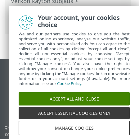
Verkon käytön suojaus
>
Verkkoyhteysprofiilit
>
Verkkoyhteysprofiilien lisääminen tai
Your account, your cookies
muokkaaminen
choice
We and our partners use cookies to give you the best
optimized online experience, analyze our website traffic,
and serve you with personalized ads. You can agree to the
collection of all cookies by clicking "Accept all and close",
decline all non-essential cookies by choosing "Accept
essential cookies only", or adjust your cookie settings by
clicking "Manage cookies". You also have the right to
withdraw your consent or change your cookie preferences
Näytä tietokonesivusto
anytime by clicking the "Manage cookies" link in our website
footer or in your account settings (if available). For more
End of Life
information, see our
Cookie Policy
.
ESET-tietämyskanta
ESET-foorumi
ACCEPT ALL AND CLOSE
ESET Status Portal
Alueellinen tuki
ACCEPT ESSENTIAL COOKIES ONLY
© 1992 - 2025 ESET, spol. s
Evästeiden hallinta
MANAGE COOKIES
r.o. – Kaikki oikeudet
Evästekäytäntö