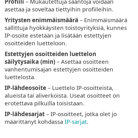
Profiili
– Mukautettuja sääntöjä voidaan
asettaa ja soveltaa tiettyihin profiileihin.
Yritysten enimmäismäärä
– Enimmäismäärä
sallittuja hyökkäysten toistoyrityksiä, kunnes
IP-osoite estetään ja lisätään estettyjen
osoitteiden luetteloon.
Estettyjen osoitteiden luettelon
säilytysaika (min)
– Asettaa osoitteen
vanhentumisajan estettyjen osoitteiden
luettelosta.
IP-lähdeosoite
– Luettelo IP-osoitteista,
alueista tai aliverkoista. Useat osoitteet on
erotettava pilkuilla toisistaan.
IP-lähdesarjat
– IP-osoitteet, jotka olet jo
määrittänyt kohdassa
IP-sarjat
.