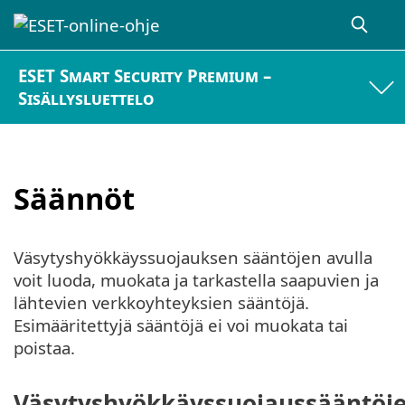
ESET Smart Security Premium –
Sisällysluettelo
Säännöt
Väsytyshyökkäyssuojauksen sääntöjen avulla
voit luoda, muokata ja tarkastella saapuvien ja
lähtevien verkkoyhteyksien sääntöjä.
Esimääritettyjä sääntöjä ei voi muokata tai
poistaa.
Väsytyshyökkäyssuojaussääntöj