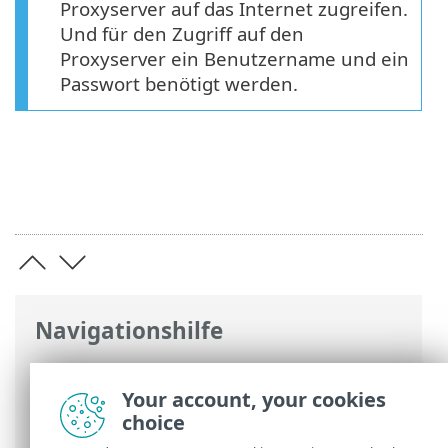
Proxyserver auf das Internet zugreifen.
Und für den Zugriff auf den
Proxyserver ein Benutzername und ein
Passwort benötigt werden.
Navigationshilfe
ESET Online-Hilfe
>
ESET Smart Security
Premium
>
Erweiterte Einstellungen
>
Your account, your cookies
Updates
> Verbindungsoptionen
choice