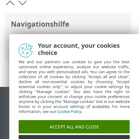
Navigationshilfe
ESET Online-Hilfe
>
ESET Smart Security
Premium
>
Erweiterte Einstellungen
>
Your account, your cookies
Verbindung
choice
We and our partners use cookies to give you the best
optimized online experience, analyze our website traffic,
and serve you with personalized ads. You can agree to the
collection of all cookies by clicking "Accept all and close",
decline all non-essential cookies by choosing "Accept
essential cookies only", or adjust your cookie settings by
clicking "Manage cookies". You also have the right to
withdraw your consent or change your cookie preferences
Desktop-Site anzeigen
anytime by clicking the "Manage cookies" link in our website
footer or in your account settings (if available). For more
End of Life
information, see our
Cookie Policy
.
ESET Knowledgebase
ESET-Forum
ACCEPT ALL AND CLOSE
ESET Status Portal
Regionaler Support