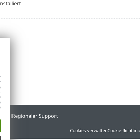
stalliert.
d
h
y
y
e
o
s
e
e
ortal
Regionaler Support
Cookies verwalten
Cookie-Richtlini