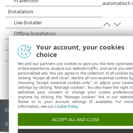
automatisch in
Your account, your cookies
choice
We and our partners use cookies to give you the best optimize
online experience, analyze our website traffic, and serve you wit
personalized ads. You can agree to the collection of all cookies b
clicking "Accept all and close", decline all non-essential cookies b
choosing "Accept essential cookies only", or adjust your cooki
settings by clicking "Manage cookies". You also have the right t
withdraw your consent or change your cookie preference
anytime by clicking the "Manage cookies" link in our websit
footer or in your account settings (if available). For mor
information, see our
Cookie Policy
.
End of Life
ESET Knowledgebase
ESET-Forum
ESET Status P
ACCEPT ALL AND CLOSE
© 1992 - 2025 ESET, spol. s r. o. - Alle Rechte vorbehalten.