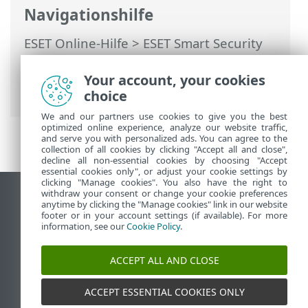
Navigationshilfe
ESET Online-Hilfe
>
ESET Smart Security
Premium
>
Erweiterte Einstellungen
>
Schutzfunktionen
>
Web-Schutz
>
Your account, your cookies
Verwaltung von URL-Listen
choice
We and our partners use cookies to give you the best
optimized online experience, analyze our website traffic,
and serve you with personalized ads. You can agree to the
collection of all cookies by clicking "Accept all and close",
decline all non-essential cookies by choosing "Accept
essential cookies only", or adjust your cookie settings by
clicking "Manage cookies". You also have the right to
withdraw your consent or change your cookie preferences
Desktop-Site anzeigen
anytime by clicking the "Manage cookies" link in our website
footer or in your account settings (if available). For more
End of Life
information, see our
Cookie Policy
.
ESET Knowledgebase
ESET-Forum
ACCEPT ALL AND CLOSE
ESET Status Portal
Regionaler Support
ACCEPT ESSENTIAL COOKIES ONLY