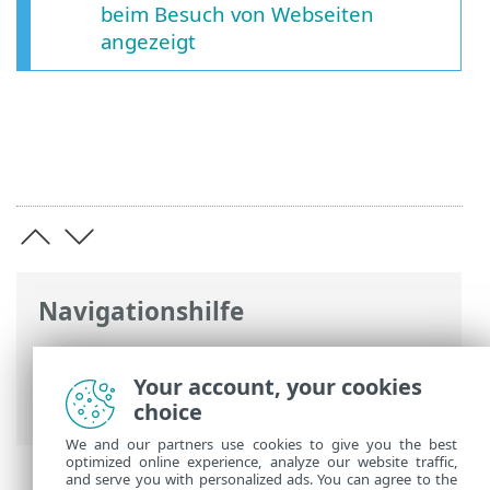
beim Besuch von Webseiten
angezeigt
Navigationshilfe
ESET Online-Hilfe
>
ESET Smart Security
Premium
>
Erweiterte Einstellungen
>
Your account, your cookies
Schutzfunktionen
> SSL/TLS
choice
We and our partners use cookies to give you the best
optimized online experience, analyze our website traffic,
and serve you with personalized ads. You can agree to the