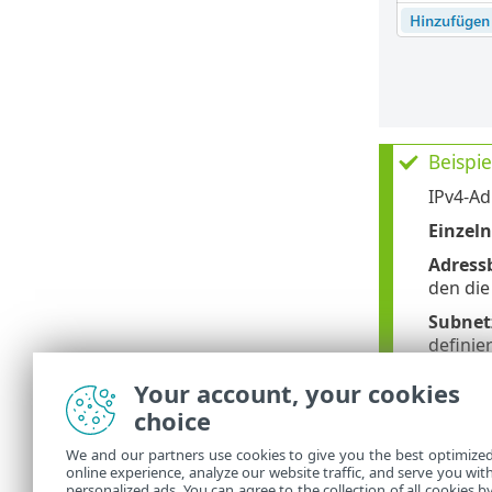
Beispie
IPv4-Ad
Einzeln
Adress
den die
Subnet
definie
192.168
Your account, your cookies
IPv6-Ad
choice
Einzeln
We and our partners use cookies to give you the best optimize
Subnet
online experience, analyze our website traffic, and serve you wit
personalized ads. You can agree to the collection of all cookies b