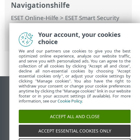
Navigationshilfe
ESET Online-Hilfe
>
ESET Smart Security
Premium
>
Erweiterte Einstellungen
>
Schutzfunktionen
>
Web-Schutz
>
Your account, your cookies
Verwaltung von URL-Listen
> Adressliste
choice
We and our partners use cookies to give you the best
optimized online experience, analyze our website traffic,
and serve you with personalized ads. You can agree to the
collection of all cookies by clicking "Accept all and close",
decline all non-essential cookies by choosing "Accept
essential cookies only", or adjust your cookie settings by
clicking "Manage cookies". You also have the right to
withdraw your consent or change your cookie preferences
Desktop-Site anzeigen
anytime by clicking the "Manage cookies" link in our website
footer or in your account settings (if available). For more
End of Life
information, see our
Cookie Policy
.
ESET Knowledgebase
ESET-Forum
ACCEPT ALL AND CLOSE
ESET Status Portal
Regionaler Support
ACCEPT ESSENTIAL COOKIES ONLY