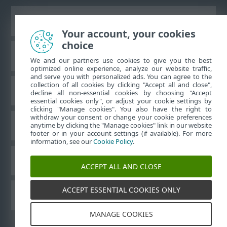
Prikaži stranicu za radnu površinu
Your account, your cookies
choice
ESET-ova baza znanja
We and our partners use cookies to give you the best
optimized online experience, analyze our website traffic,
and serve you with personalized ads. You can agree to the
collection of all cookies by clicking "Accept all and close",
ESET-ov forum
decline all non-essential cookies by choosing "Accept
essential cookies only", or adjust your cookie settings by
clicking "Manage cookies". You also have the right to
withdraw your consent or change your cookie preferences
Regionalna podrška
anytime by clicking the "Manage cookies" link in our website
footer or in your account settings (if available). For more
information, see our
Cookie Policy
.
Upravljanje kolačićima
ACCEPT ALL AND CLOSE
ACCEPT ESSENTIAL COOKIES ONLY
Drugi proizvodi tvrtke ESET
MANAGE COOKIES
©
1992-2026
ESET, spol. s r.o. – Sva prava pridržana.