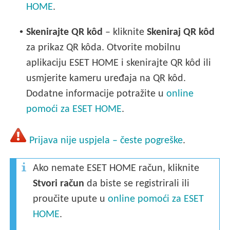
HOME
.
•
Skenirajte QR kôd
– kliknite
Skeniraj QR kôd
za prikaz QR kôda. Otvorite mobilnu
aplikaciju ESET HOME i skenirajte QR kôd ili
usmjerite kameru uređaja na QR kôd.
Dodatne informacije potražite u
online
pomoći za ESET HOME
.
Prijava nije uspjela – česte pogreške
.
Ako nemate ESET HOME račun, kliknite
Stvori račun
da biste se registrirali ili
proučite upute u
online pomoći za ESET
HOME
.