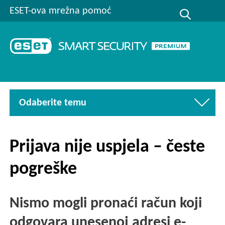
ESET-ova mrežna pomoć
Odaberite temu
Prijava nije uspjela – česte
pogreške
Nismo mogli pronaći račun koji
odgovara unesenoj adresi e-