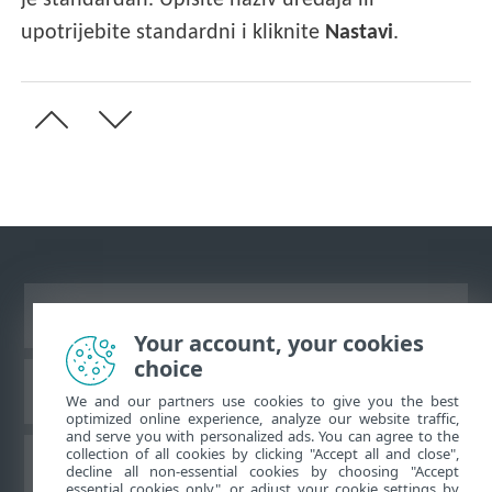
je standardan. Upišite naziv uređaja ili
upotrijebite standardni i kliknite
Nastavi
.
Prikaži stranicu za radnu površinu
Your account, your cookies
choice
ESET-ova baza znanja
We and our partners use cookies to give you the best
optimized online experience, analyze our website traffic,
and serve you with personalized ads. You can agree to the
collection of all cookies by clicking "Accept all and close",
ESET-ov forum
decline all non-essential cookies by choosing "Accept
essential cookies only", or adjust your cookie settings by