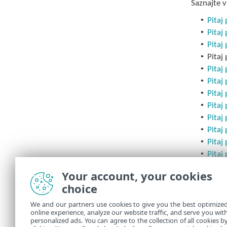
Saznajte 
•
Pitaj
•
Pitaj
•
Pitaj
•
Pitaj
•
Pitaj
•
Pitaj
•
Pitaj
•
Pitaj
•
Pitaj 
•
Pitaj
•
Pitaj
•
Pitaj
•
Prika
Your account, your cookies
•
Prika
choice
•
Prika
•
Prika
We and our partners use cookies to give you the best optimize
online experience, analyze our website traffic, and serve you wit
•
Prika
personalized ads. You can agree to the collection of all cookies b