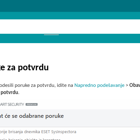
e za potvrdu
odesili poruke za potvrdu, idite na
Napredno podešavanje
>
Obav
 potvrdu
.