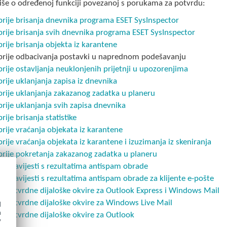
više o određenoj funkciji povezanoj s porukama za potvrdu:
 prije brisanja dnevnika programa ESET SysInspector
 prije brisanja svih dnevnika programa ESET SysInspector
 prije brisanja objekta iz karantene
 prije odbacivanja postavki u naprednom podešavanju
 prije ostavljanja neuklonjenih prijetnji u upozorenjima
 prije uklanjanja zapisa iz dnevnika
 prije uklanjanja zakazanog zadatka u planeru
 prije uklanjanja svih zapisa dnevnika
prije brisanja statistike
 prije vraćanja objekata iz karantene
 prije vraćanja objekata iz karantene i izuzimanja iz skeniranja
 prije pokretanja zakazanog zadatka u planeru
ži obavijesti s rezultatima antispam obrade
ži obavijesti s rezultatima antispam obrade za klijente e-pošte
ži potvrdne dijaloške okvire za Outlook Express i Windows Mail
ži potvrdne dijaloške okvire za Windows Live Mail
d
h
ži potvrdne dijaloške okvire za Outlook
y