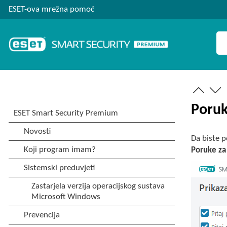
ESET-ova mrežna pomoć
Poruk
Da biste p
Poruke za