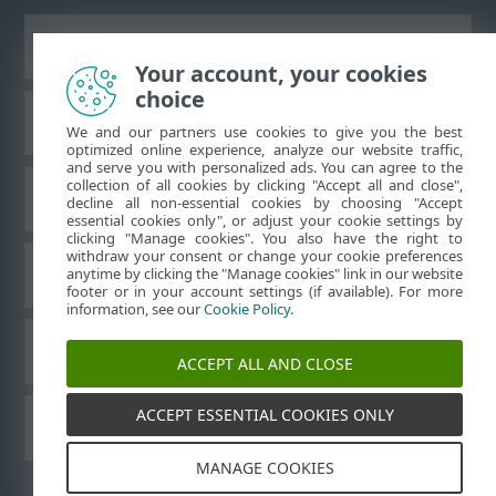
Prikaži stranicu za radnu površinu
Your account, your cookies
choice
ESET-ova baza znanja
We and our partners use cookies to give you the best
optimized online experience, analyze our website traffic,
and serve you with personalized ads. You can agree to the
collection of all cookies by clicking "Accept all and close",
ESET-ov forum
decline all non-essential cookies by choosing "Accept
essential cookies only", or adjust your cookie settings by
clicking "Manage cookies". You also have the right to
withdraw your consent or change your cookie preferences
Regionalna podrška
anytime by clicking the "Manage cookies" link in our website
footer or in your account settings (if available). For more
information, see our
Cookie Policy
.
Upravljanje kolačićima
ACCEPT ALL AND CLOSE
ACCEPT ESSENTIAL COOKIES ONLY
Drugi proizvodi tvrtke ESET
MANAGE COOKIES
©
1992-2026
ESET, spol. s r.o. – Sva prava pridržana.