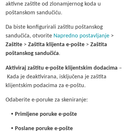
aktivne zaštite od zlonamjernog koda u
poštanskom sandučiću.
Da biste konfigurirali zaštitu poštanskog
sandučića, otvorite
Napredno postavljanje
>
Zaštite
>
Zaštita klijenta e-pošte
>
Zaštita
poštanskog sandučića
.
Aktiviraj zaštitu e-pošte klijentskim dodacima
–
Kada je deaktivirana, isključena je zaštita
klijentskim podacima za e-poštu.
Odaberite e-poruke za skeniranje:
•
Primljene poruke e-pošte
•
Poslane poruke e-pošte