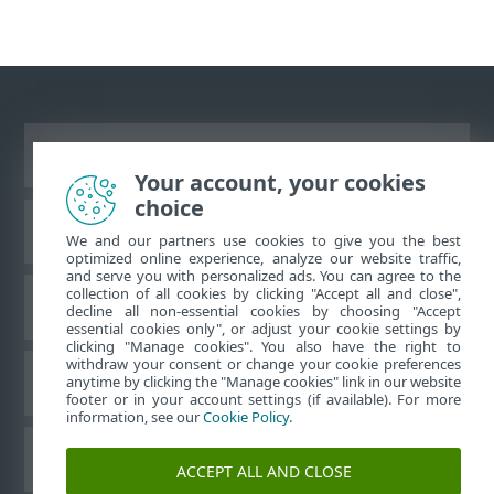
Prikaži stranicu za radnu površinu
Your account, your cookies
choice
ESET-ova baza znanja
We and our partners use cookies to give you the best
optimized online experience, analyze our website traffic,
and serve you with personalized ads. You can agree to the
collection of all cookies by clicking "Accept all and close",
ESET-ov forum
decline all non-essential cookies by choosing "Accept
essential cookies only", or adjust your cookie settings by
clicking "Manage cookies". You also have the right to
withdraw your consent or change your cookie preferences
Regionalna podrška
anytime by clicking the "Manage cookies" link in our website
footer or in your account settings (if available). For more
information, see our
Cookie Policy
.
Upravljanje kolačićima
ACCEPT ALL AND CLOSE