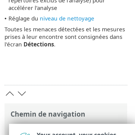
répertoires exclus de l'analyse) pour
accélérer l'analyse
Réglage du
niveau de nettoyage
•
Toutes les menaces détectées et les mesures
prises à leur encontre sont consignées dans
l'écran
Détections
.
Chemin de navigation
Aide en ligne ESET
>
ESET Server Security
for Linux
>
Configuration
> Moteur de
Your account, your cookies