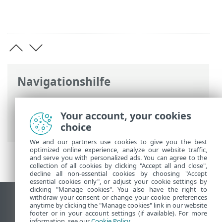
Navigationshilfe
ESET Online-Hilfe
>
ESET Server Security
for Linux
>
Übersicht
> ESET Vulnerability
Your account, your cookies
& Patch Management (VAPM)
choice
We and our partners use cookies to give you the best
optimized online experience, analyze our website traffic,
and serve you with personalized ads. You can agree to the
collection of all cookies by clicking "Accept all and close",
decline all non-essential cookies by choosing "Accept
essential cookies only", or adjust your cookie settings by
clicking "Manage cookies". You also have the right to
withdraw your consent or change your cookie preferences
Desktop-Site anzeigen
anytime by clicking the "Manage cookies" link in our website
footer or in your account settings (if available). For more
End of Life
information, see our
Cookie Policy
.