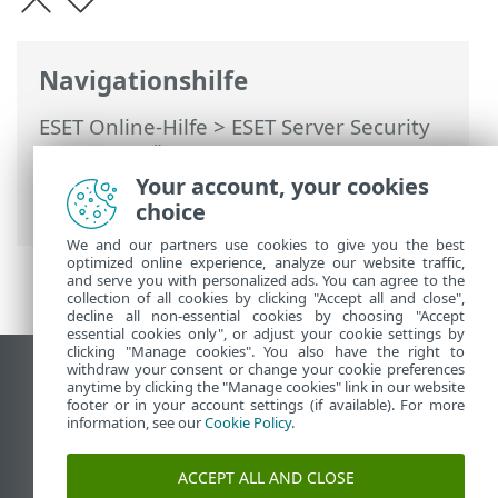
Navigationshilfe
ESET Online-Hilfe
>
ESET Server Security
for Linux
>
Übersicht
> ESET Server
Security for Linux Aus der Ferne
Your account, your cookies
verwalten
choice
We and our partners use cookies to give you the best
optimized online experience, analyze our website traffic,
and serve you with personalized ads. You can agree to the
collection of all cookies by clicking "Accept all and close",
decline all non-essential cookies by choosing "Accept
essential cookies only", or adjust your cookie settings by
clicking "Manage cookies". You also have the right to
withdraw your consent or change your cookie preferences
Desktop-Site anzeigen
anytime by clicking the "Manage cookies" link in our website
footer or in your account settings (if available). For more
End of Life
information, see our
Cookie Policy
.
ESET Knowledgebase
ESET-Forum
ACCEPT ALL AND CLOSE
ESET Status Portal