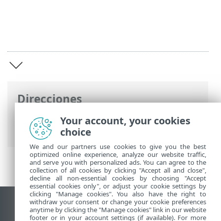
Direcciones
Ayuda en línea de ESET
>
ESET Server
Your account, your cookies
Security for Linux
>
Introducción
choice
We and our partners use cookies to give you the best
optimized online experience, analyze our website traffic,
and serve you with personalized ads. You can agree to the
collection of all cookies by clicking "Accept all and close",
decline all non-essential cookies by choosing "Accept
essential cookies only", or adjust your cookie settings by
clicking "Manage cookies". You also have the right to
withdraw your consent or change your cookie preferences
Ver sitio para ordenador
anytime by clicking the "Manage cookies" link in our website
footer or in your account settings (if available). For more
End of Life