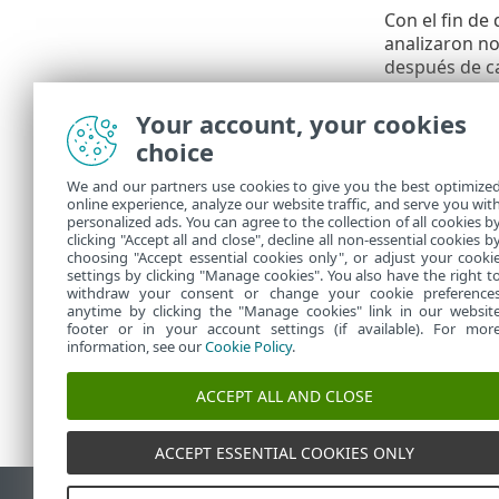
Con el fin de
analizaron no
después de ca
Optimización
que se accede
Your account, your cookies
choice
1.
En la
inter
Parámetro
We and our partners use cookies to give you the best optimize
online experience, analyze our website traffic, and serve you wit
2.
Active o d
personalized ads. You can agree to the collection of all cookies b
3.
Haga clic 
clicking "Accept all and close", decline all non-essential cookies b
choosing "Accept essential cookies only", or adjust your cooki
settings by clicking "Manage cookies". You also have the right t
withdraw your consent or change your cookie preference
anytime by clicking the "Manage cookies" link in our websit
footer or in your account settings (if available). For mor
information, see our
Cookie Policy
.
ACCEPT ALL AND CLOSE
ACCEPT ESSENTIAL COOKIES ONLY