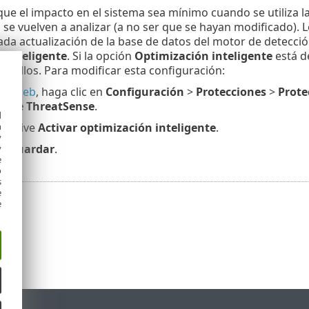
 que el impacto en el sistema sea mínimo cuando se utiliza l
 se vuelven a analizar (a no ser que se hayan modificado). 
da actualización de la base de datos del motor de detecci
 inteligente
. Si la opción
Optimización inteligente
está de
 a ellos. Para modificar esta configuración:
faz web
, haga clic en
Configuración
>
Protecciones
>
Prote
s de
ThreatSense
.
d
h
esactive
Activar optimización inteligente
.
y
en
Guardar
.
y
e
o
s
e
e