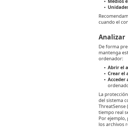
Medios e
•
Unidades
•
Recomendamos
cuando el con
Analizar
De forma pre
mantenga esta
ordenador:
Abrir el 
•
Crear el 
•
Acceder 
•
ordenado
La protección
del sistema c
ThreatSense (
tiempo real s
Por ejemplo, 
los archivos 