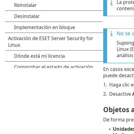
La prot
conteni
No se 
Suponga
Linux (
análisi
En casos exce
puede desacti
1.
Haga clic 
2.
Desactive
Objetos a
De forma pred
Unidades
•