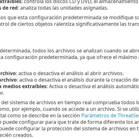
xtraíbles
: controla los discos CD y DVD, el almacenamiento 
 de red
: analiza todas las unidades asignadas.
 que esta configuración predeterminada se modifique sol
trol de ciertos objetos ralentiza significativamente las tran
determinada, todos los archivos se analizan cuando se ab
 configuración predeterminada, ya que ofrece el máximo n
archivo
: activa o desactiva el análisis al abrir archivos.
archivo
: activa o desactiva el análisis durante la creación de
a medios extraíbles
: Activa o desactiva el análisis automá
r.
 del sistema de archivos en tiempo real comprueba todos lo
omo, por ejemplo, cuando se accede a un archivo. Si se util
tal como se describe en la sección
Parámetros de ThreatS
e puede configurar para que trate de forma diferente los ar
puede configurar la protección del sistema de archivos en
recién creados.