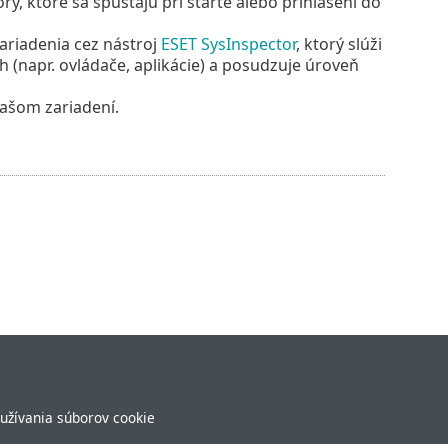
ry, ktoré sa spúšťajú pri štarte alebo prihlásení do
ariadenia cez nástroj
ESET SysInspector
, ktorý slúži
(napr. ovládače, aplikácie) a posudzuje úroveň
vašom zariadení.
užívania súborov cookie