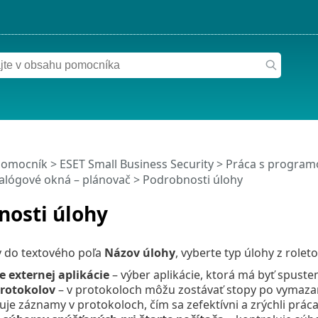
pomocník
>
ESET Small Business Security
>
Práca s programo
alógové okná – plánovač > Podrobnosti úlohy
nosti úlohy
v do textového poľa
Názov úlohy
, vyberte typ úlohy z rol
e externej aplikácie
– výber aplikácie, ktorá má byť spust
rotokolov
– v protokoloch môžu zostávať stopy po vymaza
uje záznamy v protokoloch, čím sa zefektívni a zrýchli práca