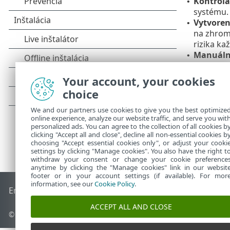
Kontrola
•
systému.
Vytvoren
•
na zhroma
rizika kaž
Manuálna
•
Aktualiz
•
Your account, your cookies
choice
We and our partners use cookies to give you the best optimize
online experience, analyze our website traffic, and serve you wit
personalized ads. You can agree to the collection of all cookies b
clicking "Accept all and close", decline all non-essential cookies b
choosing "Accept essential cookies only", or adjust your cooki
settings by clicking "Manage cookies". You also have the right t
withdraw your consent or change your cookie preference
anytime by clicking the "Manage cookies" link in our websit
footer or in your account settings (if available). For mor
information, see our
Cookie Policy
.
End of Life
Databáza znalostí ESET
ESET Fórum
ESET Status
ACCEPT ALL AND CLOSE
© 1992 - 2026 ESET, spol. s r. o. Všetky práva vyhradené.