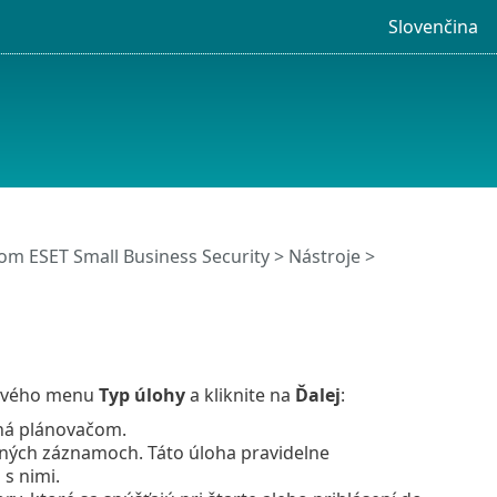
Slovenčina
m ESET Small Business Security
>
Nástroje
>
etového menu
Typ úlohy
a kliknite na
Ďalej
:
ená plánovačom.
ných záznamoch. Táto úloha pravidelne
 s nimi.