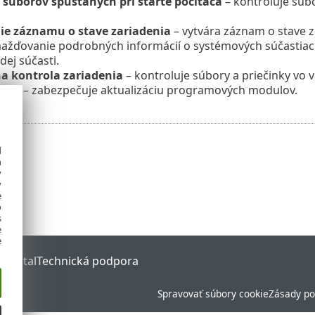
 súborov spúšťaných pri štarte počítača
– kontroluje súbo
ie záznamu o stave zariadenia
– vytvára záznam o stave z
žďovanie podrobných informácií o systémových súčastiach 
dej súčasti.
 kontrola zariadenia
– kontroluje súbory a priečinky vo 
ácia
– zabezpečuje aktualizáciu programových modulov.
d
h
y
y
e
o
s
e
e
 Portal
Technická podpora
Spravovať súbory cookie
Zásady po