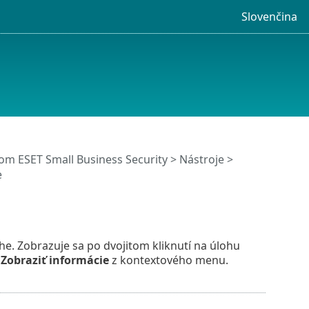
Slovenčina
m ESET Small Business Security
>
Nástroje
>
e
e. Zobrazuje sa po dvojitom kliknutí na úlohu
i
Zobraziť informácie
z kontextového menu.