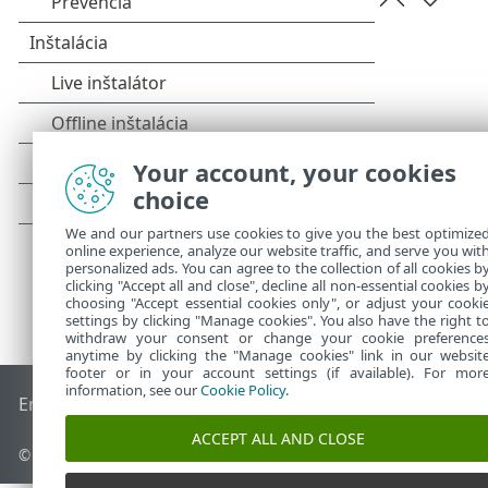
Your account, your cookies
choice
We and our partners use cookies to give you the best optimize
online experience, analyze our website traffic, and serve you wit
personalized ads. You can agree to the collection of all cookies b
clicking "Accept all and close", decline all non-essential cookies b
choosing "Accept essential cookies only", or adjust your cooki
settings by clicking "Manage cookies". You also have the right t
withdraw your consent or change your cookie preference
anytime by clicking the "Manage cookies" link in our websit
footer or in your account settings (if available). For mor
information, see our
Cookie Policy
.
End of Life
Databáza znalostí ESET
ESET Fórum
ESET Status
ACCEPT ALL AND CLOSE
© 1992 - 2026 ESET, spol. s r. o. Všetky práva vyhradené.