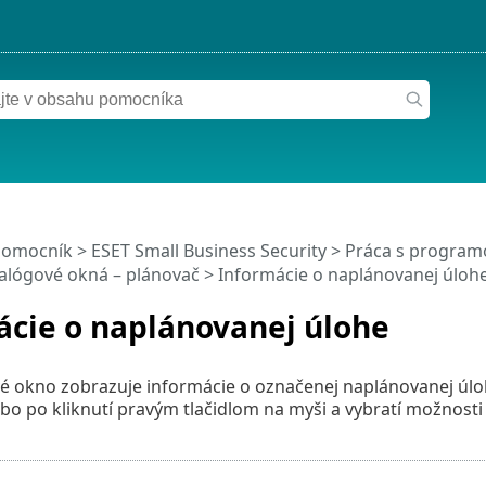
pomocník
>
ESET Small Business Security
>
Práca s programo
alógové okná – plánovač > Informácie o naplánovanej úloh
ácie o naplánovanej úlohe
é okno zobrazuje informácie o označenej naplánovanej úloh
bo po kliknutí pravým tlačidlom na myši a vybratí možnost