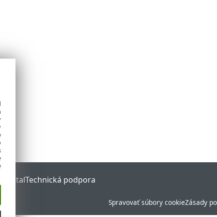
d
h
y
y
e
o
s
e
e
 Portal
Technická podpora
Spravovať súbory cookie
Zásady po