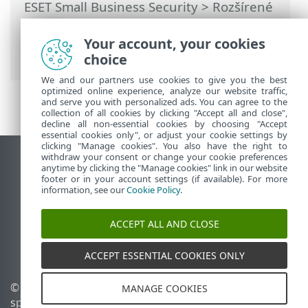
ESET Small Business Security
>
Rozšírené
nastavenia
>
Kontroly
>
Systém HIPS –
Host Intrusion Prevention System
>
Your account, your cookies
Manažment pravidiel HIPS
choice
We and our partners use cookies to give you the best
optimized online experience, analyze our website traffic,
and serve you with personalized ads. You can agree to the
collection of all cookies by clicking "Accept all and close",
decline all non-essential cookies by choosing "Accept
essential cookies only", or adjust your cookie settings by
clicking "Manage cookies". You also have the right to
withdraw your consent or change your cookie preferences
Zobraziť stránku ako na počítači
anytime by clicking the "Manage cookies" link in our website
footer or in your account settings (if available). For more
End of Life
information, see our
Cookie Policy
.
Databáza znalostí ESET
ESET Fórum
ACCEPT ALL AND CLOSE
ESET Status Portal
Technická podpora
ACCEPT ESSENTIAL COOKIES ONLY
© 1992 - 2026 ESET,
Spravovať súbory cookie
MANAGE COOKIES
spol. s r. o. Všetky práva
Zásady používania súborov