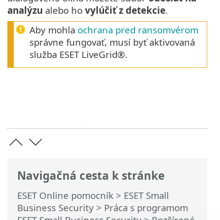
analýzu
alebo ho
vylúčiť z detekcie
.
Aby mohla
ochrana pred ransomvérom
správne fungovať, musí byť aktivovaná
služba ESET LiveGrid®.
Navigačná cesta k stránke
ESET Online pomocník
>
ESET Small
Business Security
>
Práca s programom
ESET Small Business Security
>
Rozšírené