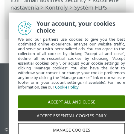
nastavenia
>
Kontroly
>
Systém HIPS –
Host Intrusion Prevention System
>
Interaktívne okno HIPS
> Bola zachytená
Your account, your cookies
potenciálna aktivita ransomvéru
choice
We and our partners use cookies to give you the best
optimized online experience, analyze our website traffic,
and serve you with personalized ads. You can agree to the
collection of all cookies by clicking "Accept all and close",
decline all non-essential cookies by choosing "Accept
essential cookies only", or adjust your cookie settings by
clicking "Manage cookies". You also have the right to
withdraw your consent or change your cookie preferences
Zobraziť stránku ako na počítači
anytime by clicking the "Manage cookies" link in our website
footer or in your account settings (if available). For more
End of Life
information, see our
Cookie Policy
.
Databáza znalostí ESET
ESET Fórum
ACCEPT ALL AND CLOSE
ESET Status Portal
Technická podpora
ACCEPT ESSENTIAL COOKIES ONLY
© 1992 - 2026 ESET,
Spravovať súbory cookie
MANAGE COOKIES