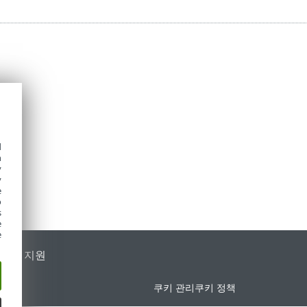
d
h
y
y
e
o
s
e
e
가별 지원
쿠키 관리
쿠키 정책