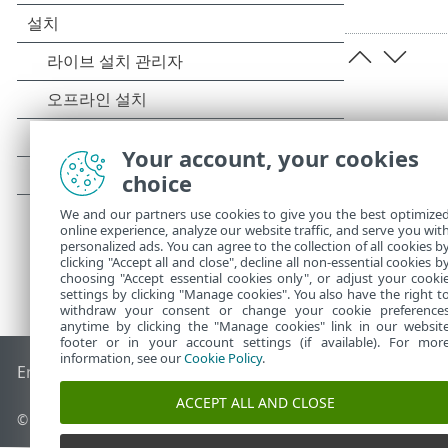
Your account, your cookies
choice
We and our partners use cookies to give you the best optimize
online experience, analyze our website traffic, and serve you wit
personalized ads. You can agree to the collection of all cookies b
clicking "Accept all and close", decline all non-essential cookies b
choosing "Accept essential cookies only", or adjust your cooki
settings by clicking "Manage cookies". You also have the right t
withdraw your consent or change your cookie preference
anytime by clicking the "Manage cookies" link in our websit
footer or in your account settings (if available). For mor
information, see our
Cookie Policy
.
End of Life
ESET 지식 베이스
ESET 포럼
ESET Status Portal
국
ACCEPT ALL AND CLOSE
© 1992 - 2026 ESET, spol. s r.o. - All rights reserved.