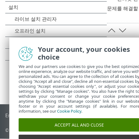
문제를 해결할
Your account, your cookies
choice
We and our partners use cookies to give you the best optimize
online experience, analyze our website traffic, and serve you wit
personalized ads. You can agree to the collection of all cookies b
clicking "Accept all and close", decline all non-essential cookies b
choosing "Accept essential cookies only", or adjust your cooki
settings by clicking "Manage cookies". You also have the right t
withdraw your consent or change your cookie preference
anytime by clicking the "Manage cookies" link in our websit
footer or in your account settings (if available). For mor
information, see our
Cookie Policy
.
End of Life
ESET 지식 베이스
ESET 포럼
ESET Status Portal
국
ACCEPT ALL AND CLOSE
© 1992 - 2026 ESET, spol. s r.o. - All rights reserved.