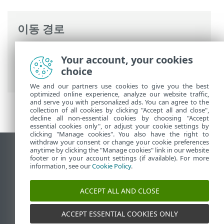
이동 경로
ESET 온라인 도움말
>
ESET Small Business
Your account, your cookies
Security
>
ESET Small Business Security
choice
운용
>
설정
>
보안 도구
> Anti-Theft
We and our partners use cookies to give you the best
optimized online experience, analyze our website traffic,
and serve you with personalized ads. You can agree to the
collection of all cookies by clicking "Accept all and close",
decline all non-essential cookies by choosing "Accept
essential cookies only", or adjust your cookie settings by
clicking "Manage cookies". You also have the right to
withdraw your consent or change your cookie preferences
anytime by clicking the "Manage cookies" link in our website
데스크톱 사이트 보기
footer or in your account settings (if available). For more
End of Life
information, see our
Cookie Policy
.
ESET 지식 베이스
ACCEPT ALL AND CLOSE
ESET 포럼
ESET Status Portal
ACCEPT ESSENTIAL COOKIES ONLY
국가별 지원