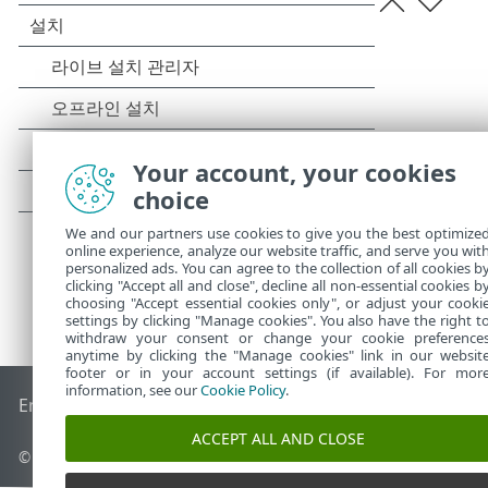
Your account, your cookies
choice
We and our partners use cookies to give you the best optimize
online experience, analyze our website traffic, and serve you wit
personalized ads. You can agree to the collection of all cookies b
clicking "Accept all and close", decline all non-essential cookies b
choosing "Accept essential cookies only", or adjust your cooki
settings by clicking "Manage cookies". You also have the right t
withdraw your consent or change your cookie preference
anytime by clicking the "Manage cookies" link in our websit
footer or in your account settings (if available). For mor
information, see our
Cookie Policy
.
End of Life
ESET 지식 베이스
ESET 포럼
ESET Status Portal
국
ACCEPT ALL AND CLOSE
© 1992 - 2026 ESET, spol. s r.o. - All rights reserved.