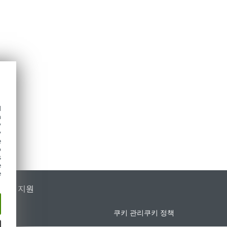
d
h
y
y
e
o
s
e
e
가별 지원
쿠키 관리
쿠키 정책