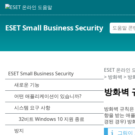
ESET Small Business Security
ESET 온라인
>
방화벽
>
방
방화벽 
방화벽 규칙은
향을 받는 애플
경된 경우) 방
그림이 