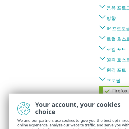
응용 프로
방향
IP 프로토
로컬 호스
로컬 포트
원격 호스
원격 포트
프로필
Fire
1.
동
Your account, your cookies
2.
애
choice
플
3.
방
We and our partners use cookies to give you the best optimize
4.
I
online experience, analyze our website traffic, and serve you wit