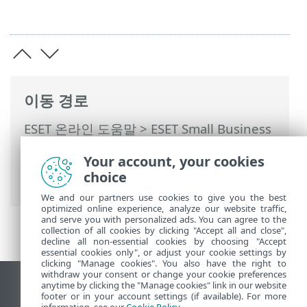
이동 경로
ESET 온라인 도움말
>
ESET Small Business
Security
>
ESET Small Business Security
Your account, your cookies
운용
>
고급 설정
>
보호
>
네트워크 접근 보
choice
호
> IP 집합
We and our partners use cookies to give you the best
optimized online experience, analyze our website traffic,
and serve you with personalized ads. You can agree to the
collection of all cookies by clicking "Accept all and close",
decline all non-essential cookies by choosing "Accept
essential cookies only", or adjust your cookie settings by
clicking "Manage cookies". You also have the right to
withdraw your consent or change your cookie preferences
anytime by clicking the "Manage cookies" link in our website
데스크톱 사이트 보기
footer or in your account settings (if available). For more