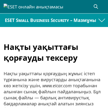
ESET Small Business Security – Мазмұны
Нақты уақыттағы
қорғауды тексеру
Нақты уақыттағы қорғаудың жұмыс істеп
тұрғанына және вирустарды анықтағанына
көз жеткізу үшін,
www.eicar.com
торабынан
алынған сынақ файлын пайдаланыңыз. Бұл
сынақ файлы — барлық антивирустық
бағдарламалар анықтай алатын зиянсыз