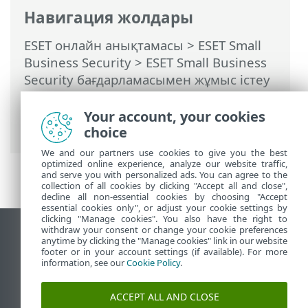
Навигация жолдары
ESET онлайн анықтамасы
>
ESET Small
Business Security
>
ESET Small Business
Security бағдарламасымен жұмыс істеу
>
Кеңейтілген орнату
>
Қорғаныстар
>
Нақты уақыттағы файл жүйесін қорғау
Your account, your cookies
> Нақты уақыттағы қорғауды тексеру
choice
We and our partners use cookies to give you the best
optimized online experience, analyze our website traffic,
and serve you with personalized ads. You can agree to the
collection of all cookies by clicking "Accept all and close",
decline all non-essential cookies by choosing "Accept
essential cookies only", or adjust your cookie settings by
clicking "Manage cookies". You also have the right to
withdraw your consent or change your cookie preferences
Жұмыс үстеліндегі сайтты қарау
anytime by clicking the "Manage cookies" link in our website
footer or in your account settings (if available). For more
End of Life
information, see our
Cookie Policy
.
ESET білім қоры
ESET форумы
ACCEPT ALL AND CLOSE
ESET Status Portal