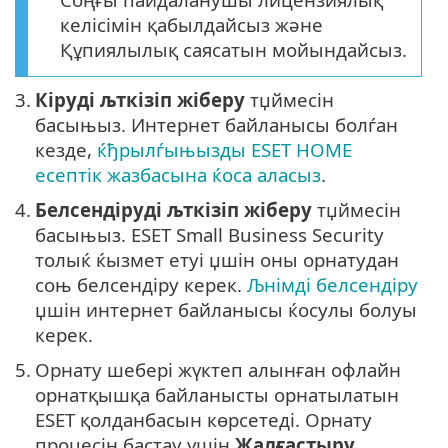
келісімін қабылдайсыз және
Құпиялылық саясатын мойындайсыз.
3.
Кіруді љткізіп жіберу
тџймесін
басыњыз. Интернет байланысы болѓан
кезде,
ќђрылѓыњызды ESET HOME
есептік жазбасына ќоса аласыз
.
4.
Белсендіруді љткізіп жіберу
тџймесін
басыњыз. ESET Small Business Security
толыќ ќызмет етуі џшін оны орнатудан
соњ белсендіру керек.
Љнімді белсендіру
џшін интернет байланысы ќосулы болуы
керек.
5.
Орнату шебері жүктеп алынған офлайн
орнатқышқа байланысты орнатылатын
ESET қолданбасын көрсетеді. Орнату
процесін бастау үшін
Жалғастыру