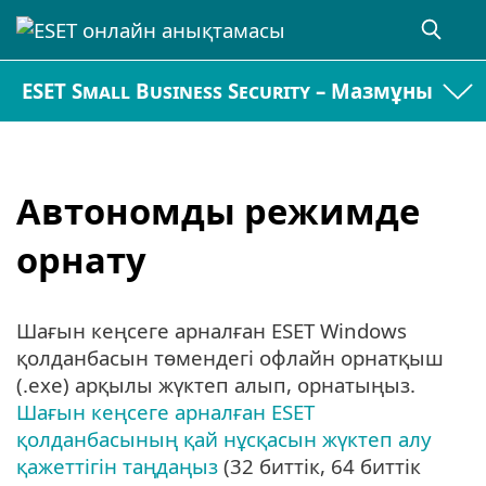
ESET Small Business Security – Мазмұны
Автономды режимде
орнату
Шағын кеңсеге арналған ESET Windows
қолданбасын төмендегі офлайн орнатқыш
(.exe) арқылы жүктеп алып, орнатыңыз.
Шағын кеңсеге арналған ESET
қолданбасының қай нұсқасын жүктеп алу
қажеттігін таңдаңыз
(32 биттік, 64 биттік