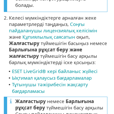
болады.
2.
Келесі мүмкіндіктерге арналған жеке
параметрлерді таңдаңыз,
Соңғы
пайдаланушы лицензиялық келісімін
және
Құпиялылық саясатын
оқып,
Жалғастыру
түймешігін басыңыз немесе
Барлығына рұқсат беру және
жалғастыру
түймешігін басу арқылы
барлық мүмкіндіктерді іске қосыңыз:
ESET LiveGrid® кері байланыс жүйесі
•
Ықтимал қалаусыз бағдарламалар
•
Тұтынушы тәжірибесін жақсарту
•
бағдарламасы
Жалғастыру
немесе
Барлығына
рұқсат беру
түймешігін басу арқылы
Соңғы пайдаланушы лицензиялық