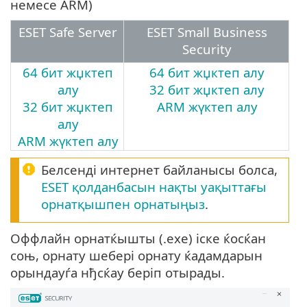
немесе ARM)
ESET Safe Server
ESET Small Business
Security
64 бит жџктеп
64 бит жџктеп алу
алу
32 бит жџктеп алу
32 бит жџктеп
ARM жүктеп алу
алу
ARM жүктеп алу
Белсенді интернет байланысы болса,
ESET қолданбасын нақты уақыттағы
орнатқышпен орнатыңыз
.
Оффлайн орнатќышты (.exe) іске ќосќан
соњ, орнату шебері орнату ќадамдарын
орындауѓа нђсќау беріп отырады.