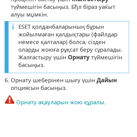
түймешігін басыңыз. Бђл біраз уаќыт
алуы мџмкін.
ESET қолданбаларының бұрын
жойылмаған қалдықтары (файлдар
немесе қалталар) болса, сізден
оларды жоюға рұқсат беру сұралады.
Жалғастыру үшін
Орнату
түймешігін
басыңыз.
6.
Орнату шеберінен шығу үшін
Дайын
опциясын басыңыз.
Орнату ақауларын жою құралы
.