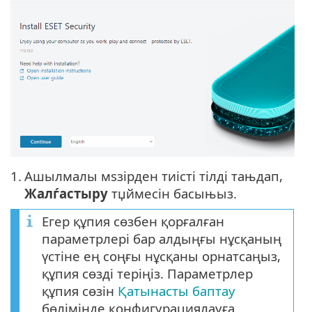
1.
Ашылмалы мѕзірден тиісті тілді тањдап,
Жалѓастыру
тџймесін басыњыз.
Егер құпия сөзбен қорғалған
параметрлері бар алдыңғы нұсқаның
үстіне ең соңғы нұсқаны орнатсаңыз,
құпия сөзді теріңіз. Параметрлер
құпия сөзін
Қатынасты баптау
бөлімінде конфигурациялауға