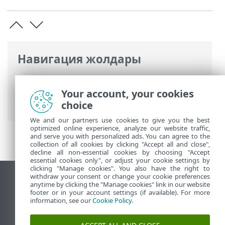
Навигация жолдары
ESET онлайн анықтамасы
>
ESET Small
Business Security
>
Орнату
>
Your account, your cookies
Автономды режимде орнату
choice
We and our partners use cookies to give you the best
optimized online experience, analyze our website traffic,
and serve you with personalized ads. You can agree to the
collection of all cookies by clicking "Accept all and close",
decline all non-essential cookies by choosing "Accept
essential cookies only", or adjust your cookie settings by
clicking "Manage cookies". You also have the right to
withdraw your consent or change your cookie preferences
Жұмыс үстеліндегі сайтты қарау
anytime by clicking the "Manage cookies" link in our website
footer or in your account settings (if available). For more
End of Life
information, see our
Cookie Policy
.
ESET білім қоры
ESET форумы