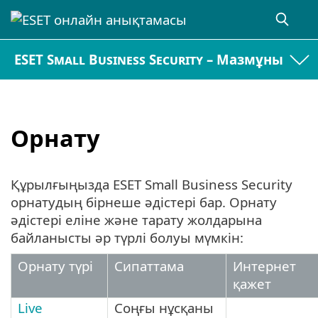
ESET Small Business Security – Мазмұны
Орнату
Құрылғыңызда ESET Small Business Security
орнатудың бірнеше әдістері бар. Орнату
әдістері еліне және тарату жолдарына
байланысты әр түрлі болуы мүмкін:
Орнату түрі
Сипаттама
Интернет
қажет
Live
Соңғы нұсқаны