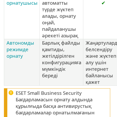
орнатушысы
автоматты
✔
түрде жүктеп
алады, орнату
оңай,
пайдаланушы
әрекеті азырақ
Автономды
Барлық файлды
Жаңартулар
режимде
қамтиды,
белсендіру
орнату
жетілдірілген
және жүктеп
конфигурацияға
алу үшін
мүмкіндік
интернет
береді
байланысы
қажет
ESET Small Business Security
Бағдарламасын орнату алдында
құрылғыда басқа антивирустық
бағдарламалар орнатылмағанын