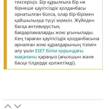
тексеріңіз. Бір құрылғыға бір не
бірнеше қауіпсіздік қолданбасы
орнатылған болса, олар бір-бірімен
қайшылыққа түсуі мүмкін. Жүйеден
басқа антивирустық
бағдарламаларды жою ұсынылады.
Кең тараған қауіпсіздік қолданбасына
арналған жою құралдарының тізімін
алу үшін
ESET білім қорындағы
мақаланы
қараңыз (ағылшын және
басқа тілдерде қолжетімді).