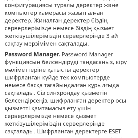
конфигурациясы туралы деректер және
компьютер камерасы жазып алған
деректер. Жиналған деректер біздің
серверлерімізде немесе біздің қызмет
жеткізушілеріміздің серверлерінде 3 ай
сақтау мерзімімен сақталады.
Password Manager.
Password Manager
функциясын белсендіруді таңдасаңыз, кіру
мәліметтеріне қатысты деректер
шифрланған күйде тек компьютерде
немесе басқа тағайындалған құрылғыда
сақталады. Сіз синхрондау қызметін
белсендірсеңіз, шифрланған деректер осы
қызметті қамтамасыз ету үшін
серверлерімізде немесе қызмет
жеткізушілеріміздің серверлерінде
сақталады. Шифрланған деректерге ESET