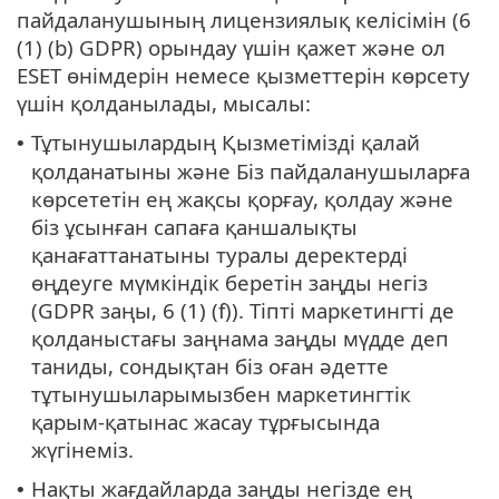
пайдаланушының лицензиялық келісімін (6
(1) (b) GDPR) орындау үшін қажет және ол
ESET өнімдерін немесе қызметтерін көрсету
үшін қолданылады, мысалы:
Тұтынушылардың Қызметімізді қалай
•
қолданатыны және Біз пайдаланушыларға
көрсететін ең жақсы қорғау, қолдау және
біз ұсынған сапаға қаншалықты
қанағаттанатыны туралы деректерді
өңдеуге мүмкіндік беретін заңды негіз
(GDPR заңы, 6 (1) (f)). Тіпті маркетингті де
қолданыстағы заңнама заңды мүдде деп
таниды, сондықтан біз оған әдетте
тұтынушыларымызбен маркетингтік
қарым-қатынас жасау тұрғысында
жүгінеміз.
Нақты жағдайларда заңды негізде ең
•