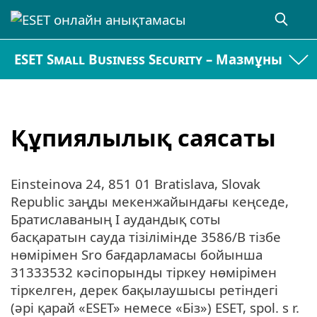
ESET Small Business Security – Мазмұны
Құпиялылық саясаты
Einsteinova 24, 851 01 Bratislava, Slovak
Republic заңды мекенжайындағы кеңседе,
Братиславаның I аудандық соты
басқаратын сауда тізілімінде 3586/B тізбе
нөмірімен Sro бағдарламасы бойынша
31333532 кәсіпорынды тіркеу нөмірімен
тіркелген, дерек бақылаушысы ретіндегі
(әрі қарай «ESET» немесе «Біз») ESET, spol. s r.