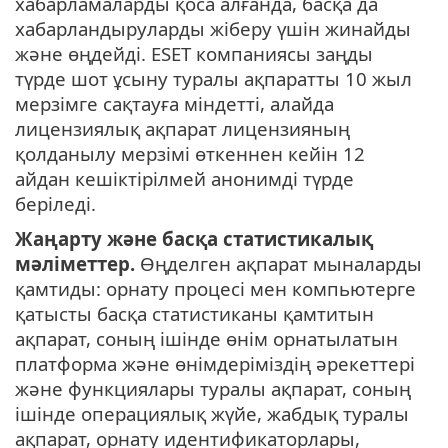
хабарламаларды қоса алғанда, басқа да
хабарландыруларды жіберу үшін жинайды
және өңдейді. ESET компаниясы заңды
түрде шот ұсыну туралы ақпаратты 10 жыл
мерзiмге сақтауға мiндеттi, алайда
лицензиялық ақпарат лицензияның
қолданылу мерзiмi өткеннен кейiн 12
айдан кешiктiрiлмей анонимдi түрде
берiледi.
Жаңарту және басқа статистикалық
мәліметтер.
Өңделген ақпарат мыналарды
қамтиды: орнату процесі мен компьютерге
қатысты басқа статистиканы қамтитын
ақпарат, соның ішінде өнім орнатылатын
платформа және өнімдеріміздің әрекеттері
және функциялары туралы ақпарат, соның
ішінде операциялық жүйе, жабдық туралы
ақпарат, орнату идентификаторлары,