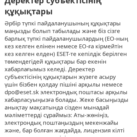
Деректер субъектісінің
құқықтары
Әрбір түпкі пайдаланушының құқықтары
маңызды болып табылады және біз сізге
барлық түпкі пайдаланушылардың (ЕО-ның
кез келген елінен немесе ЕО-ға кірмейтін
кез келген елден) ESET-те кепілдік берілген
төмендегідей құқықтары бар екенін
хабарлағымыз келеді. Деректер
субъектісінің құқықтарын жүзеге асыру
үшін бізбен қолдау пішіні арқылы немесе
dpo@eset.sk электрондық поштасы арқылы
хабарласуыңызға болады. Жеке басыңызды
анықтау мақсатында сізден мынадай
мәліметтерді сұраймыз: Аты-жөніңіз,
электрондық поштаңыздың мекенжайы
және, бар болған жағдайда, лицензия кілті