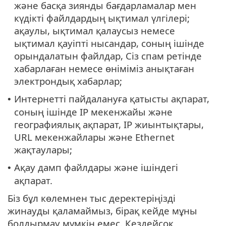
және басқа зиянды бағдарламалар мен
күдікті файлдардың ықтимал үлгілері;
ақаулы, ықтимал қалаусыз немесе
ықтимал қауіпті нысандар, соның ішінде
орындалатын файлдар, Сіз спам ретінде
хабарлаған немесе өніміміз анықтаған
электрондық хабарлар;
Интернетті пайдалануға қатысты ақпарат,
•
соның ішінде IP мекенжайы және
географиялық ақпарат, IP жиынтықтары,
URL мекенжайлары және Ethernet
жақтаулары;
Ақау дамп файлдары және ішіндегі
•
ақпарат.
Біз бұл көлемнен тыс деректеріңізді
жинауды қаламаймыз, бірақ кейде мұны
болдырмау мүмкін емес. Кездейсоқ