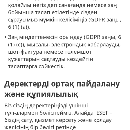
қолайлы негіз деп санағанда немесе заң
бойынша талап етілетінде сізден
сұрауымыз мүмкін келісіміңіз (GDPR заңы,
6 (1) (a)).
Заң міндеттемесін орындау (GDPR заңы, 6
•
(1) (с)), мысалы, электрондық хабарлауды,
шот-фактура немесе төлемшот
құжаттарын сақтауды көздейтін
талаптарға сәйкестік.
Деректерді ортақ пайдалану
және құпиялылық
Біз сіздің деректеріңізді үшінші
тұлғалармен бөліспейміз. Алайда, ESET –
біздің сату, қызмет көрсету және қолдау
желісінің бір бөлігі ретінде