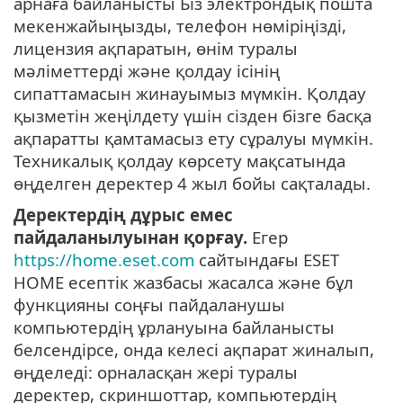
арнаға байланысты Біз электрондық пошта
мекенжайыңызды, телефон нөміріңізді,
лицензия ақпаратын, өнім туралы
мәліметтерді және қолдау ісінің
сипаттамасын жинауымыз мүмкін. Қолдау
қызметін жеңілдету үшін сізден бізге басқа
ақпаратты қамтамасыз ету сұралуы мүмкін.
Техникалық қолдау көрсету мақсатында
өңделген деректер 4 жыл бойы сақталады.
Деректердің дұрыс емес
пайдаланылуынан қорғау.
Егер
https://home.eset.com
сайтындағы ESET
HOME есептік жазбасы жасалса және бұл
функцияны соңғы пайдаланушы
компьютердің ұрлануына байланысты
белсендірсе, онда келесі ақпарат жиналып,
өңделеді: орналасқан жері туралы
деректер, скриншоттар, компьютердің