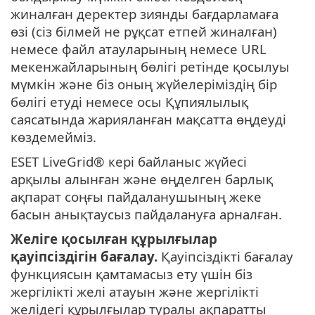
жиналған деректер зиянды бағдарламаға
өзі (сіз білмей не рұқсат етпей жиналған)
немесе файл атауларының немесе URL
мекенжайларының бөлігі ретінде қосылуы
мүмкін және біз оның жүйелеріміздің бір
бөлігі етуді немесе осы Құпиялылық
саясатында жарияланған мақсатта өңдеуді
көздемейміз.
ESET LiveGrid® кері байланыс жүйесі
арқылы алынған және өңделген барлық
ақпарат соңғы пайдаланушының жеке
басын анықтаусыз пайдалануға арналған.
Желіге қосылған құрылғылар
қауіпсіздігін бағалау.
Қауіпсіздікті бағалау
функциясын қамтамасыз ету үшін біз
жергілікті желі атауын және жергілікті
желідегі құрылғылар туралы ақпаратты