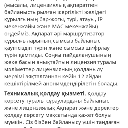
(мысалы, лицензиялық ақпаратпен
байланыстырылған жергілікті желідегі
құрылғының бар-жоғы, түрі, атауы, IP
мекенжайы және MAC мекенжайы)
өңдейміз. Ақпарат әрі маршрутизатор
құрылғыларының сымсыз байланыс
қауіпсіздігі түрін және сымсыз шифрлау
түрін қамтиды. Соңғы пайдаланушының
жеке басын анықтайтын лицензия туралы
мәлiметтер лицензияның қолданылу
мерзiмi аяқталғаннан кейiн 12 айдан
кешiктiрiлмей анонимдендiрiлетiн болады.
Техникалық қолдау қызметі.
Қолдау
көрсету туралы сұраулардағы байланыс
және лицензиялық Ақпарат және деректер
қолдау көрсету мақсатында қажет болуы
мүмкін. Сіз бізбен байланысу үшін таңдаған