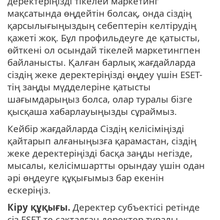
деректеріңізді тікелей маркетинг
мақсатында өңдейтін болсақ, онда сіздің
қарсылығыңыздың себептерін келтірудің
қажеті жоқ. Бұл профильдеуге де қатысты,
өйткені ол осындай тікелей маркетингпен
байланысты. Қалған барлық жағдайларда
сіздің жеке деректеріңізді өңдеу үшін ESET-
тің заңды мүдделеріне қатысты
шағымдарыңыз болса, олар туралы бізге
қысқаша хабарлауыңызды сұраймыз.
Кейбір жағдайларда Сіздің келісіміңізді
қайтарып алғаныңызға қарамастан, сіздің
жеке деректеріңізді басқа заңды негізде,
мысалы, келісімшартты орындау үшін одан
әрі өңдеуге құқығымыз бар екенін
ескеріңіз.
Кіру құқығы.
Деректер субъектісі ретінде
сіз ESET-те сақталған деректер туралы