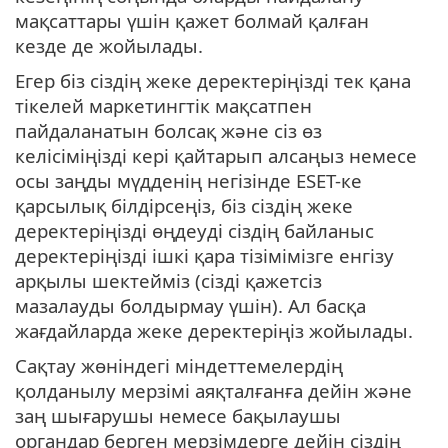
мақсаттары үшін қажет болмай қалған
кезде де жойылады.
Егер біз сіздің жеке деректеріңізді тек қана
тікелей маркетингтік мақсатпен
пайдаланатын болсақ және сіз өз
келісіміңізді кері қайтарып алсаңыз немесе
осы заңды мүдденің негізінде ESET-ке
қарсылық білдірсеңіз, біз сіздің жеке
деректеріңізді өңдеуді сіздің байланыс
деректеріңізді ішкі қара тізімімізге енгізу
арқылы шектейміз (сізді қажетсіз
мазалауды болдырмау үшін). Ал басқа
жағдайларда жеке деректеріңіз жойылады.
Сақтау жөнiндегi мiндеттемелердiң
қолданылу мерзiмi аяқталғанға дейiн және
заң шығарушы немесе бақылаушы
органдар берген мерзiмдерге дейiн сіздің