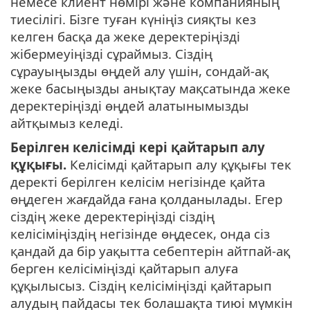
немесе клиент нөмірі және компанияның
тиесілігі. Бізге туған күніңіз сияқты кез
келген басқа да жеке деректеріңізді
жібермеуіңізді сұраймыз. Сіздің
сұрауыңызды өңдей алу үшін, сондай-ақ
жеке басыңызды анықтау мақсатында жеке
деректеріңізді өңдей алатынымызды
айтқымыз келеді.
Берілген келiсiмді керi қайтарып алу
құқығы.
Келiсiмдi қайтарып алу құқығы тек
деректі берілген келiсiм негiзiнде қайта
өңдеген жағдайда ғана қолданылады. Егер
сіздің жеке деректеріңізді сіздің
келісіміңіздің негізінде өңдесек, онда сіз
қандай да бір уақытта себептерін айтпай-ақ
берген келісіміңізді қайтарып алуға
құқылысыз. Сіздің келісіміңізді қайтарып
алудың пайдасы тек болашақта тиюі мүмкін