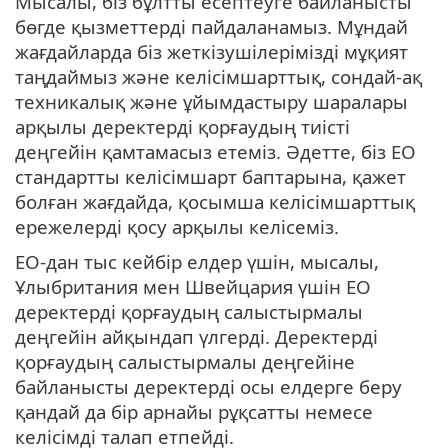
Мысалы, біз бұлтты есептеуге байланысты
бөгде қызметтерді пайдаланамыз. Мұндай
жағдайларда біз жеткізушілерімізді мұқият
таңдаймыз және келісімшарттық, сондай-ақ
техникалық және ұйымдастыру шаралары
арқылы деректерді қорғаудың тиісті
деңгейін қамтамасыз етеміз. Әдетте, біз ЕО
стандартты келісімшарт баптарына, қажет
болған жағдайда, қосымша келісімшарттық
ережелерді қосу арқылы келісеміз.
ЕО-дан тыс кейбір елдер үшін, мысалы,
Ұлыбритания мен Швейцария үшін ЕО
деректерді қорғаудың салыстырмалы
деңгейін айқындап үлгерді. Деректерді
қорғаудың салыстырмалы деңгейіне
байланысты деректерді осы елдерге беру
қандай да бір арнайы рұқсатты немесе
келісімді талап етпейді.