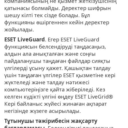
компаниясының не қызмет жеткізушісінің
қатынасы болмайды. Деректер шифрын
шешу кілті тек сізде болады. Бұл
функцияны өшіргеннен кейін деректер
жойылады.
ESET LiveGuard
. Егер ESET LiveGuard
функциясын белсендіруді таңдасаңыз,
алдын ала анықталған және соңғы
пайдаланушы таңдаған файлдар сияқты
үлгілерді ұсыну қажет. Қашықтан талдау
үшін таңдаған үлгілер ESET қызметіне кері
жүктеледі және талдау нәтижесі
компьютеріңізге қайта жіберіледі. Кез
келген күдікті үлгіні өңдеу ESET LiveGrid®
Кері байланыс жүйесі жинаған ақпарат
негізінде жүзеге асырылады.
Тұтынушы тәжірибесін жақсарту
бағдарламасы.
Белсендіруді таңдасаңыз