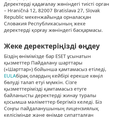
Деректердi қадағалау жөнiндегi тиiстi орган
– Hraničná 12, 82007 Bratislava 27, Slovak
Republic мекенжайында орналасқан
Словакия Республикасының жеке
деректердi қорғау жөнiндегi басқармасы.
Жеке деректеріңізді өңдеу
Біздің өнімімізде бар ESET ұсынатын
қызметтер Пайдалану шарттары
(«Шарттар») бойынша қамтамасыз етіледі,
EULA
бірақ олардың кейбірі ерекше көңіл
бөлуді талап етуі мүмкін. Сізге
қызметтерімізді қамтамасыз етуге
байланысты деректерді жинау туралы
қосымша мәліметтер бергіміз келеді. Біз
Соңғы пайдаланушының лицензиялық
келісімінде және өнімде сипатталған