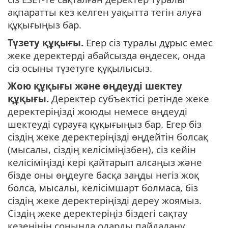
ақпаратты кез келген уақытта тегін алуға
құқығыңыз бар.
Түзету құқығы.
Егер сіз туралы дұрыс емес
жеке деректерді абайсызда өңдесек, онда
сіз осыны түзетуге құқылысыз.
Жою құқығы және өңдеуді шектеу
құқығы.
Деректер субъектісі ретінде жеке
деректеріңізді жоюды немесе өңдеуді
шектеуді сұрауға құқығыңыз бар. Егер біз
сіздің жеке деректеріңізді өңдейтін болсақ
(мысалы, сіздің келісіміңізбен), сіз кейін
келісіміңізді кері қайтарып алсаңыз және
бізде оны өңдеуге басқа заңды негіз жоқ
болса, мысалы, келісімшарт болмаса, біз
сіздің жеке деректеріңізді дереу жоямыз.
Сіздің жеке деректеріңіз біздегі сақтау
кезеңінің соңында оларды пайдалану