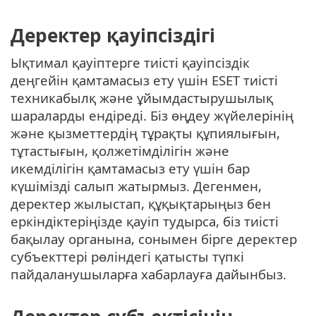
Деректер қауіпсіздігі
Ықтимал қауіптерге тиісті қауіпсіздік
деңгейін қамтамасыз ету үшін ESET тиісті
техникабылқ және ұйымдастырушылық
шараларды ендіреді. Біз өңдеу жүйелерінің
және қызметтердің тұрақты құпиялығын,
тұтастығын, қолжетімділігін және
икемділігін қамтамасыз ету үшін бар
күшімізді салып жатырмыз. Дегенмен,
деректер жылыстап, құқықтарыңыз бен
еркіндіктеріңізде қауіп тудырса, біз тиісті
бақылау органына, сонымен бірге деректер
субъекттері рөліндегі қатысты түпкі
пайдаланушыларға хабарлауға дайынбыз.