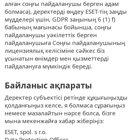
алған соңғы пайдаланушы берген адам
болмаса), деректерді өңдеу ESET-тің заңды
мүдделері үшін, GDPR заңының 6 (1) f)
бабының мағынасы бойынша, соңғы
пайдаланушы уәкілеттік берген
пайдаланушыға Соңғы пайдаланушының
лицензиялық келісіміне сәйкес біз
ұсынатын өнімдер мен қызметтерді
пайдалануға мүмкіндік береді.
Байланыс ақпараты
Деректер субъектісі ретінде құқығыңызды
қолданғыңыз келсе, я болмаса сұрағыңыз
немесе мазалайтын нәрсе болса, бізге
мына мекенжайға хабар жіберіңіз:
ESET, spol. s r.o.
Data Protection Officer