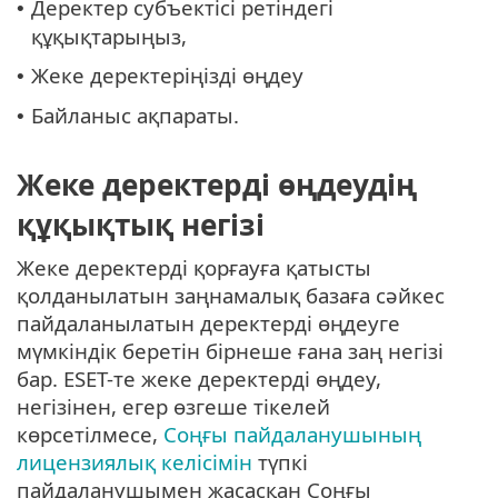
Деректер субъектісі ретіндегі
•
құқықтарыңыз,
Жеке деректеріңізді өңдеу
•
Байланыс ақпараты.
•
Жеке деректерді өңдеудің
құқықтық негізі
Жеке деректерді қорғауға қатысты
қолданылатын заңнамалық базаға сәйкес
пайдаланылатын деректерді өңдеуге
мүмкіндік беретін бірнеше ғана заң негізі
бар. ESET-те жеке деректерді өңдеу,
негізінен, егер өзгеше тікелей
көрсетілмесе,
Соңғы пайдаланушының
лицензиялық келісімін
түпкі
пайдаланушымен жасасқан Соңғы