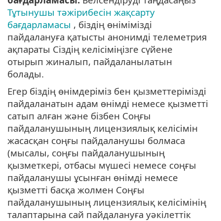
Тұтынушы тәжірибесін жақсарту
бағдарламасы
, біздің өнімімізді
пайдалануға қатысты анонимді телеметрия
ақпараты Сіздің келісіміңізге сүйене
отырып жиналып, пайдаланылатын
болады.
Егер біздің өнімдеріміз бен қызметтерімізді
пайдаланатын адам өнімді немесе қызметті
сатып алған және бізбен Соңғы
пайдаланушының лицензиялық келісімін
жасасқан соңғы пайдаланушы болмаса
(мысалы, соңғы пайдаланушының
қызметкері, отбасы мүшесі немесе соңғы
пайдаланушы ұсынған өнімді немесе
қызметті басқа жолмен Соңғы
пайдаланушының лицензиялық келісімінің
талаптарына сай пайдалануға уәкілеттік