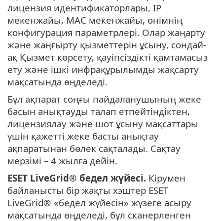
лицензия идентификаторлары, IP
мекенжайы, MAC мекенжайы, өнімнің
конфигурация параметрлері. Олар жаңарту
және жаңғырту қызметтерін ұсыну, сондай-
ақ Қызмет көрсету, қауіпсіздікті қамтамасыз
ету және ішкі инфрақұрылымды жақсарту
мақсатында өңделеді.
Бұл ақпарат соңғы пайдаланушының жеке
басын анықтауды талап етпейтіндіктен,
лицензиялау және шот ұсыну мақсаттары
үшін қажетті жеке басты анықтау
ақпаратынан бөлек сақталады. Сақтау
мерзімі – 4 жылға дейін.
ESET LiveGrid®
бедел жүйесі.
Кірумен
байланысты бір жақты хэштер ESET
LiveGrid® «бедел жүйесін» жүзеге асыру
мақсатында өңделеді, бұл сканерленген