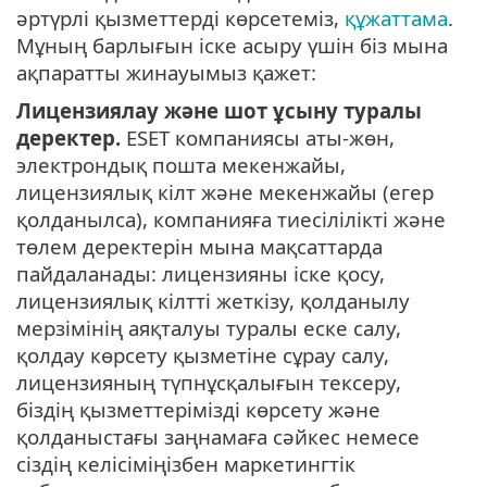
әртүрлі қызметтерді көрсетеміз,
құжаттама
.
Мұның барлығын іске асыру үшін біз мына
ақпаратты жинауымыз қажет:
Лицензиялау және шот ұсыну туралы
деректер.
ESET компаниясы аты-жөн,
электрондық пошта мекенжайы,
лицензиялық кілт және мекенжайы (егер
қолданылса), компанияға тиесілілікті және
төлем деректерін мына мақсаттарда
пайдаланады: лицензияны іске қосу,
лицензиялық кілтті жеткізу, қолданылу
мерзімінің аяқталуы туралы еске салу,
қолдау көрсету қызметіне сұрау салу,
лицензияның түпнұсқалығын тексеру,
біздің қызметтерімізді көрсету және
қолданыстағы заңнамаға сәйкес немесе
сіздің келісіміңізбен маркетингтік