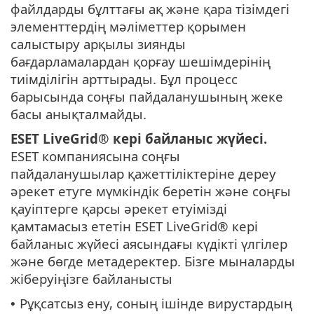
файлдарды бұлттағы ақ және қара тізімдегі
элементтердің мәліметтер қорымен
салыстыру арқылы зиянды
бағдарламалардан қорғау шешімдерінің
тиімділігін арттырады. Бұл процесс
барысында соңғы пайдаланушының жеке
басы анықталмайды.
ESET LiveGrid®
кері байланыс жүйесі.
ESET компаниясына соңғы
пайдаланушылар қажеттіліктеріне дереу
әрекет етуге мүмкіндік беретін және соңғы
қауіптерге қарсы әрекет етуімізді
қамтамасыз ететін ESET LiveGrid® кері
байланыс жүйесі аясындағы күдікті үлгілер
және бөгде метадеректер. Бізге мыналарды
жіберуіңізге байланысты
Рұқсатсыз ену, соның ішінде вирустардың
•