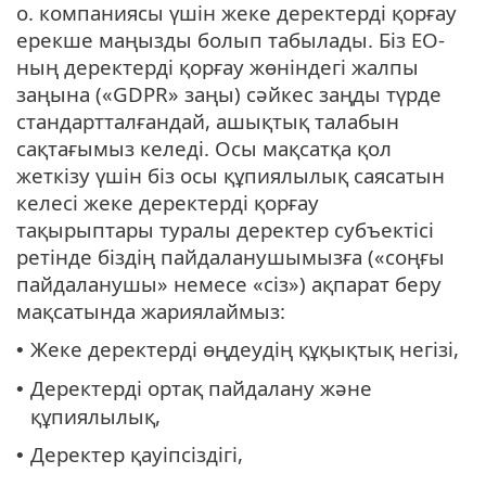
o. компаниясы үшін жеке деректерді қорғау
ерекше маңызды болып табылады. Біз ЕО-
ның деректерді қорғау жөніндегі жалпы
заңына («GDPR» заңы) сәйкес заңды түрде
стандартталғандай, ашықтық талабын
сақтағымыз келеді. Осы мақсатқа қол
жеткізу үшін біз осы құпиялылық саясатын
келесі жеке деректерді қорғау
тақырыптары туралы деректер субъектісі
ретінде біздің пайдаланушымызға («соңғы
пайдаланушы» немесе «сіз») ақпарат беру
мақсатында жариялаймыз:
Жеке деректерді өңдеудің құқықтық негізі,
•
Деректерді ортақ пайдалану және
•
құпиялылық,
Деректер қауіпсіздігі,
•