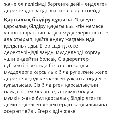
және ол келісімді бергенге дейін өңделген
деректердің заңдылығына әсер етпейді.
Қарсылық білдіру құқығы.
Өңдеуге
қарсылық білдіру құқығы ESET-тің немесе
үшінші тараптың заңды мүдделерін негізге
ала отырып, қайта өңдеу жағдайында
қолданылады. Егер сіздің жеке
деректеріңізді заңды мүдделерді қорғау
үшін өңдейтін болсақ, Сіз деректер
субъектісі ретінде біз атаған заңды
мүдделерге қарсылық білдіруге және жеке
деректеріңізді кез келген уақытта өңдеуге
құқылысыз. Сіз білдірген қарсылықтың
пайдасы тек болашақта тиімді болуы
мүмкін және бұл қарсылық білдірілгенге
дейін өңделген деректердің заңдылығына
әсер етпейді. Егер сіздің жеке