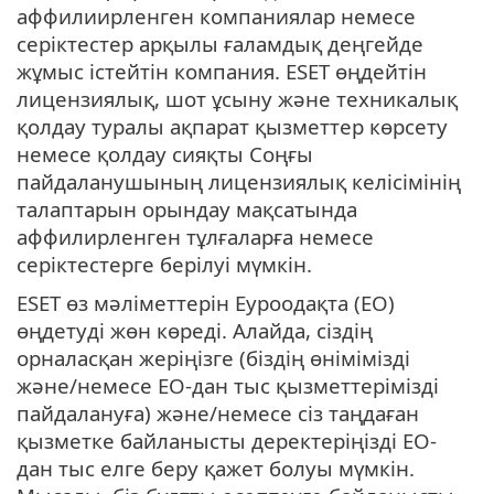
аффилиирленген компаниялар немесе
серіктестер арқылы ғаламдық деңгейде
жұмыс істейтін компания. ESET өңдейтін
лицензиялық, шот ұсыну және техникалық
қолдау туралы ақпарат қызметтер көрсету
немесе қолдау сияқты Соңғы
пайдаланушының лицензиялық келісімінің
талаптарын орындау мақсатында
аффилирленген тұлғаларға немесе
серіктестерге берілуі мүмкін.
ESET өз мәліметтерін Еуроодақта (ЕО)
өңдетуді жөн көреді. Алайда, сіздің
орналасқан жеріңізге (біздің өнімімізді
және/немесе ЕО-дан тыс қызметтерімізді
пайдалануға) және/немесе сіз таңдаған
қызметке байланысты деректеріңізді ЕО-
дан тыс елге беру қажет болуы мүмкін.