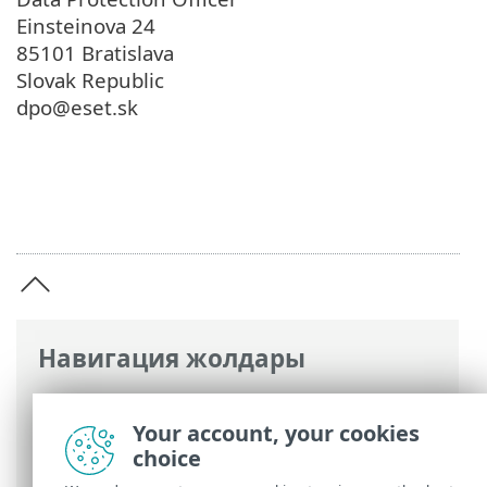
Einsteinova 24
85101 Bratislava
Slovak Republic
dpo@eset.sk
Навигация жолдары
ESET онлайн анықтамасы
>
ESET Small
Business Security
>
Заңды құжаттар >
Your account, your cookies
Құпиялылық саясаты
choice