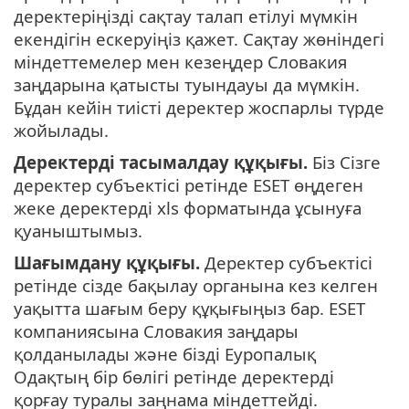
деректеріңізді сақтау талап етiлуi мүмкiн
екендiгiн ескеруiңiз қажет. Сақтау жөнiндегi
мiндеттемелер мен кезеңдер Словакия
заңдарына қатысты туындауы да мүмкiн.
Бұдан кейін тиісті деректер жоспарлы түрде
жойылады.
Деректерді тасымалдау құқығы.
Біз Сізге
деректер субъектісі ретінде ESET өңдеген
жеке деректерді xls форматында ұсынуға
қуаныштымыз.
Шағымдану құқығы.
Деректер субъектісі
ретінде сізде бақылау органына кез келген
уақытта шағым беру құқығыңыз бар. ESET
компаниясына Словакия заңдары
қолданылады және бізді Еуропалық
Одақтың бір бөлігі ретінде деректерді
қорғау туралы заңнама міндеттейді.