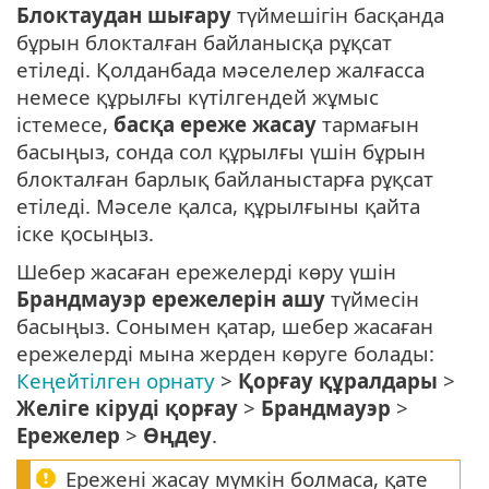
Блоктаудан шығару
түймешігін басқанда
бұрын блокталған байланысқа рұқсат
етіледі. Қолданбада мәселелер жалғасса
немесе құрылғы күтілгендей жұмыс
істемесе,
басқа ереже жасау
тармағын
басыңыз, сонда сол құрылғы үшін бұрын
блокталған барлық байланыстарға рұқсат
етіледі. Мәселе қалса, құрылғыны қайта
іске қосыңыз.
Шебер жасаған ережелерді көру үшін
Брандмауэр ережелерін ашу
түймесін
басыңыз. Сонымен қатар, шебер жасаған
ережелерді мына жерден көруге болады:
Кеңейтілген орнату
>
Қорғау құралдары
>
Желіге кіруді қорғау
>
Брандмауэр
>
Ережелер
>
Өңдеу
.
Ережені жасау мүмкін болмаса, қате