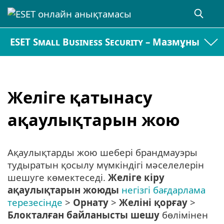
ESET Small Business Security – Мазмұны
Желіге қатынасу
ақаулықтарын жою
Ақаулықтарды жою шебері брандмауэры
тудыратын қосылу мүмкіндігі мәселелерін
шешуге көмектеседі.
Желіге кіру
ақаулықтарын жоюды
негізгі бағдарлама
терезесінде
>
Орнату
>
Желіні қорғау
>
Блокталған байланысты шешу
бөлімінен