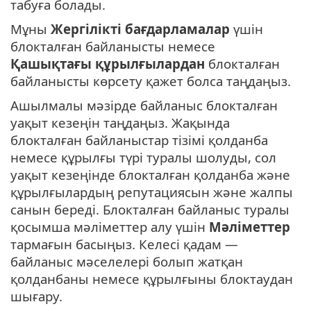
табуға болады.
Мұны
Жергілікті бағдарламалар
үшін
блокталған байланысты немесе
Қашықтағы құрылғылардан
блокталған
байланысты көрсету қажет болса таңдаңыз.
Ашылмалы мәзірде байланыс блокталған
уақыт кезеңін таңдаңыз. Жақында
блокталған байланыстар тізімі қолданба
немесе құрылғы түрі туралы шолуды, сол
уақыт кезеңінде блокталған қолданба және
құрылғылардың репутациясын және жалпы
санын береді. Блокталған байланыс туралы
қосымша мәліметтер алу үшін
Мәліметтер
тармағын басыңыз. Келесі қадам —
байланыс мәселелері болып жатқан
қолданбаны немесе құрылғыны блоктаудан
шығару.