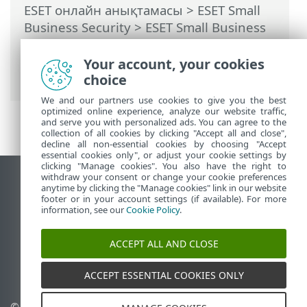
ESET онлайн анықтамасы
>
ESET Small
Business Security
>
ESET Small Business
Security бағдарламасымен жұмыс істеу
>
Реттеу
>
Желіні қорғау
> Желіге
Your account, your cookies
қатынасу ақаулықтарын жою
choice
We and our partners use cookies to give you the best
optimized online experience, analyze our website traffic,
and serve you with personalized ads. You can agree to the
collection of all cookies by clicking "Accept all and close",
decline all non-essential cookies by choosing "Accept
essential cookies only", or adjust your cookie settings by
clicking "Manage cookies". You also have the right to
withdraw your consent or change your cookie preferences
Жұмыс үстеліндегі сайтты қарау
anytime by clicking the "Manage cookies" link in our website
footer or in your account settings (if available). For more
End of Life
information, see our
Cookie Policy
.
ESET білім қоры
ESET форумы
ACCEPT ALL AND CLOSE
ESET Status Portal
Аймақтық қолдау
ACCEPT ESSENTIAL COOKIES ONLY