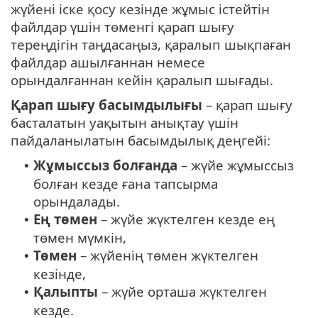
жүйені іске қосу кезінде жұмыс істейтін
файлдар үшін төменгі қарап шығу
тереңдігін таңдасаңыз, қаралып шықпаған
файлдар ашылғаннан немесе
орындалғаннан кейін қаралып шығады.
Қарап шығу басымдылығы
– қарап шығу
басталатын уақытын анықтау үшін
пайдаланылатын басымдылық деңгейі:
Жұмыссыз болғанда
– жүйе жұмыссыз
•
болған кезде ғана тапсырма
орындалады.
Ең төмен
– жүйе жүктелген кезде ең
•
төмен мүмкін,
Төмен
– жүйенің төмен жүктелген
•
кезінде,
Қалыпты
– жүйе орташа жүктелген
•
кезде.