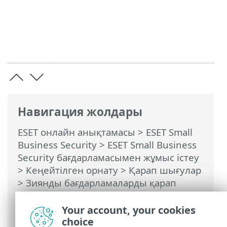
Навигация жолдары
ESET онлайн анықтамасы
>
ESET Small
Business Security
>
ESET Small Business
Security бағдарламасымен жұмыс істеу
>
Кеңейтілген орнату
>
Қарап шығулар
>
Зиянды бағдарламаларды қарап
шығу
>
Іске қосылған кезде қарап
шығу
> Файлдарды тексеруді
Your account, your cookies
автоматты түрде іске қосу
choice