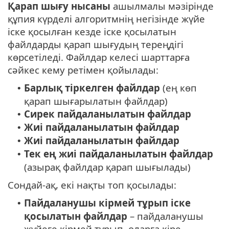
Қарап шығу нысаны
ашылмалы мәзірінде
құпия күрделі алгоритмнің негізінде жүйе
іске қосылған кезде іске қосылатын
файлдарды қарап шығудың тереңдігі
көрсетіледі. Файлдар келесі шарттарға
сәйкес кему ретімен қойылады:
Барлық тіркелген файлдар
(ең көп
•
қарап шығарылатын файлдар)
Сирек пайдаланылатын файлдар
•
Жиі пайдаланылатын файлдар
•
Жиі пайдаланылатын файлдар
•
Тек ең жиі пайдаланылатын файлдар
•
(азырақ файлдар қарап шығылады)
Сондай-ақ, екі нақты топ қосылады:
Пайдаланушы кірмей тұрып іске
•
қосылатын файлдар
– пайдаланушы
жүйеге кірмей тұрып, оларға кіре