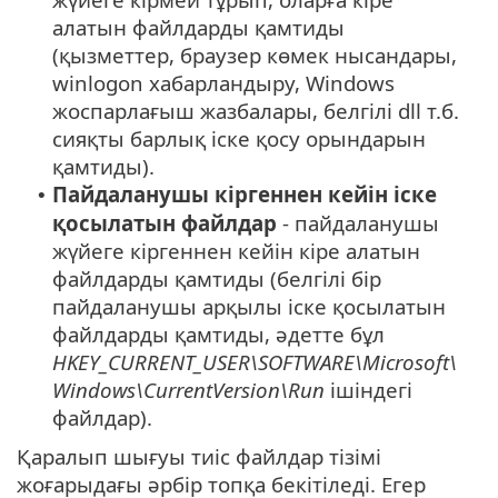
алатын файлдарды қамтиды
(қызметтер, браузер көмек нысандары,
winlogon хабарландыру, Windows
жоспарлағыш жазбалары, белгілі dll т.б.
сияқты барлық іске қосу орындарын
қамтиды).
Пайдаланушы кіргеннен кейін іске
•
қосылатын файлдар
- пайдаланушы
жүйеге кіргеннен кейін кіре алатын
файлдарды қамтиды (белгілі бір
пайдаланушы арқылы іске қосылатын
файлдарды қамтиды, әдетте бұл
HKEY_CURRENT_USER\SOFTWARE\Microsoft\
Windows\CurrentVersion\Run
ішіндегі
файлдар).
Қаралып шығуы тиіс файлдар тізімі
жоғарыдағы әрбір топқа бекітіледі. Егер