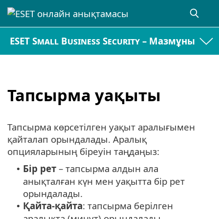
ESET Small Business Security – Мазмұны
Тапсырма уақыты
Тапсырма көрсетілген уақыт аралығымен
қайталап орындалады. Аралық
опцияларының біреуін таңдаңыз:
Бір рет
– тапсырма алдын ала
•
анықталған күн мен уақытта бір рет
орындалады.
Қайта-қайта
: тапсырма берілген
•
аралықта (минут) орындалады.