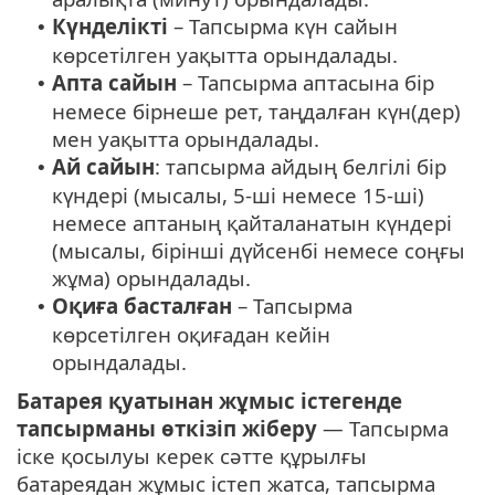
Күнделікті
– Тапсырма күн сайын
•
көрсетілген уақытта орындалады.
Апта сайын
– Тапсырма аптасына бір
•
немесе бірнеше рет, таңдалған күн(дер)
мен уақытта орындалады.
Ай сайын
: тапсырма айдың белгілі бір
•
күндері (мысалы, 5-ші немесе 15-ші)
немесе аптаның қайталанатын күндері
(мысалы, бірінші дүйсенбі немесе соңғы
жұма) орындалады.
Оқиға басталған
– Тапсырма
•
көрсетілген оқиғадан кейін
орындалады.
Батарея қуатынан жұмыс істегенде
тапсырманы өткізіп жіберу
— Тапсырма
іске қосылуы керек сәтте құрылғы
батареядан жұмыс істеп жатса, тапсырма