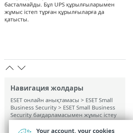
басталмайды. Бұл UPS құрылғыларымен
жұмыс істеп тұрған құрылғыларға да
қатысты.
Навигация жолдары
ESET онлайн анықтамасы
>
ESET Small
Business Security
>
ESET Small Business
Security бағдарламасымен жұмыс істеу
>
Құралдар
>
Жоспарлағыш
> Диалог
терезелері - Жоспарлағыш > Тапсырма
Your account, your cookies