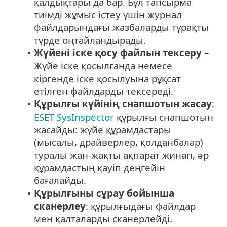
қалдықтары да бар. Бұл тапсырма
тиімді жұмыс істеу үшін журнал
файлдарындағы жазбаларды тұрақты
түрде оңтайландырады.
Жүйені іске қосу файлын тексеру
–
•
Жүйе іске қосылғанда немесе
кіргенде іске қосылуына рұқсат
етілген файлдарды тексереді.
Құрылғы күйінің снапшотын жасау
:
•
ESET SysInspector
құрылғы снапшотын
жасайды: жүйе құрамдастары
(мысалы, драйверлер, қолданбалар)
туралы жан-жақты ақпарат жинап, әр
құрамдастың қауіп деңгейін
бағалайды.
Құрылғыны сұрау бойынша
•
сканерлеу
: құрылғыдағы файлдар
мен қалталарды сканерлейді.