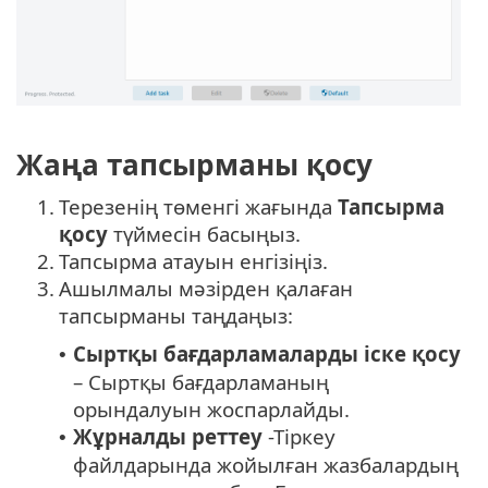
Жаңа тапсырманы қосу
1.
Терезенің төменгі жағында
Тапсырма
қосу
түймесін басыңыз.
2.
Тапсырма атауын енгізіңіз.
3.
Ашылмалы мәзірден қалаған
тапсырманы таңдаңыз:
Сыртқы бағдарламаларды іске қосу
•
– Сыртқы бағдарламаның
орындалуын жоспарлайды.
Жұрналды реттеу
-Тіркеу
•
файлдарында жойылған жазбалардың