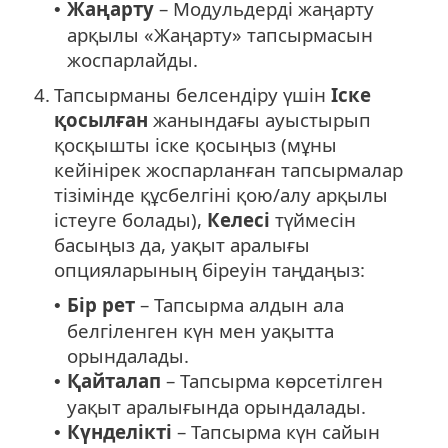
Жаңарту
– Модульдерді жаңарту
•
арқылы «Жаңарту» тапсырмасын
жоспарлайды.
4.
Тапсырманы белсендіру үшін
Іске
қосылған
жанындағы ауыстырып
қосқышты іске қосыңыз (мұны
кейінірек жоспарланған тапсырмалар
тізімінде құсбелгіні қою/алу арқылы
істеуге болады),
Келесі
түймесін
басыңыз да, уақыт аралығы
опцияларының біреуін таңдаңыз:
Бір рет
– Тапсырма алдын ала
•
белгіленген күн мен уақытта
орындалады.
Қайталап
– Тапсырма көрсетілген
•
уақыт аралығында орындалады.
Күнделікті
– Тапсырма күн сайын
•