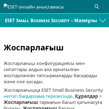
ESET Small Business Security – Мазмұны
Жоспарлағыш
Жоспарлағыш конфигурациясы мен
сипаттары алдын ала орнатылған
жоспарланған тапсырмаларды басқарады
және іске қосады.
Жоспарлағышқа ESET Small Business Security
негізгі бағдарлама терезесінде
,
Құралдар
>
Жоспарлағыш
тармағын басып қатынасуға
болады.
Жоспарлағыш
барлық