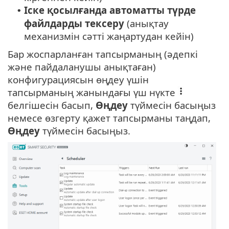
Іске қосылғанда автоматты түрде
•
файлдарды тексеру
(анықтау
механизмін сәтті жаңартудан кейін)
Бар жоспарланған тапсырманың (әдепкі
және пайдаланушы анықтаған)
конфигурациясын өңдеу үшін
тапсырманың жанындағы үш нүкте
белгішесін басып,
Өңдеу
түймесін басыңыз
немесе өзгерту қажет тапсырманы таңдап,
Өңдеу
түймесін басыңыз.