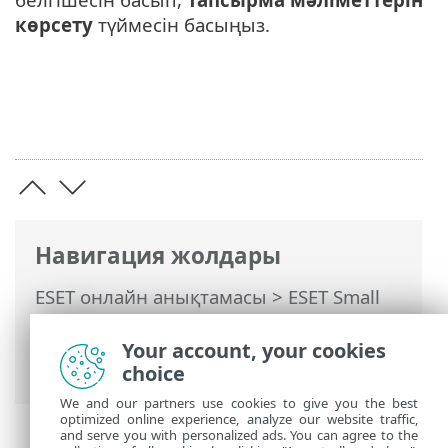
көрсету
түймесін басыңыз.
Навигация жолдары
ESET онлайн анықтамасы
>
ESET Small
Business Security
>
ESET Small Business
Security бағдарламасымен жұмыс істеу
Your account, your cookies
>
Құралдар
> Жоспарлағыш
choice
We and our partners use cookies to give you the best
optimized online experience, analyze our website traffic,
and serve you with personalized ads. You can agree to the