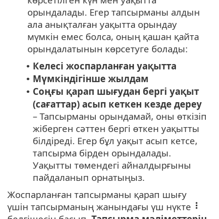
орындалады. Егер тапсырманы алдын
ала анықталған уақытта орындау
мүмкін емес болса, оның қашан қайта
орындалатынын көрсетуге болады:
Келесі жоспарланған уақытта
•
Мүмкіндігінше жылдам
•
Соңғы қарап шығудан бергі уақыт
•
(сағаттар) асып кеткен кезде дереу
– Тапсырманы орындамай, оны өткізіп
жіберген сәттен бергі өткен уақытты
білдіреді. Егер бұл уақыт асып кетсе,
тапсырма бірден орындалады.
Уақытты төмендегі айналдырғыны
пайдаланып орнатыңыз.
Жоспарланған тапсырманы қарап шығу
үшін тапсырманың жанындағы үш нүкте
белгішесін басып,
Тапсырма мәліметтерін