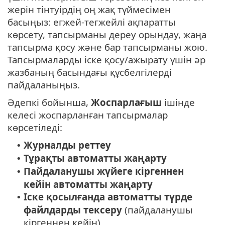
жерін тінтуірдің оң жақ түймесімен
басыңыз: егжей-тегжейлі ақпаратты
көрсету, тапсырманы дереу орындау, жаңа
тапсырма қосу және бар тапсырманы жою.
Тапсырмаларды іске қосу/ажырату үшін әр
жазбаның басындағы құсбелгілерді
пайдаланыңыз.
Әдепкі бойынша,
Жоспарлағыш
ішінде
келесі жоспарланған тапсырмалар
көрсетіледі:
Журналды реттеу
•
Тұрақты автоматты жаңарту
•
Пайдаланушы жүйеге кіргеннен
•
кейін автоматты жаңарту
Іске қосылғанда автоматты түрде
•
файлдарды тексеру
(пайдаланушы
кіргеннен кейін)