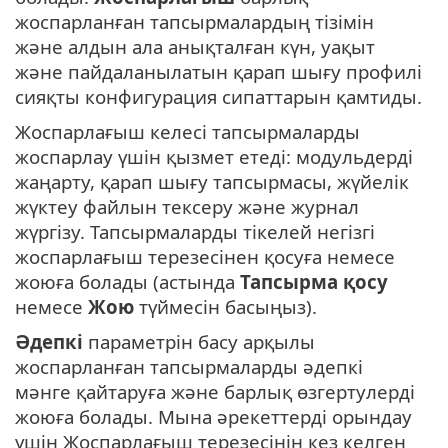
жоспарланған тапсырмалардың тізімін
және алдын ала анықталған күн, уақыт
және пайдаланылатын қарап шығу профилі
сияқты конфигурация сипаттарын қамтиды.
Жоспарлағыш келесі тапсырмаларды
жоспарлау үшін қызмет етеді: модульдерді
жаңарту, қарап шығу тапсырмасы, жүйелік
жүктеу файлын тексеру және журнал
жүргізу. Тапсырмаларды тікелей негізгі
жоспарлағыш терезесінен қосуға немесе
жоюға болады (астында
Тапсырма қосу
немесе
Жою
түймесін басыңыз).
Әдепкі
параметрін басу арқылы
жоспарланған тапсырмаларды әдепкі
мәнге қайтаруға және барлық өзгертулерді
жоюға болады. Мына әрекеттерді орындау
үшін Жоспарлағыш терезесінің кез келген