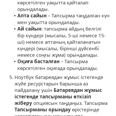
көрсетілген уақытта қайталап
орындалады.
Апта сайын
– Тапсырма таңдалған күн
•
мен уақытта орындалады.
Ай сайын
: тапсырма айдың белгілі
•
бір күндері (мысалы, 5-ші немесе 15-
ші) немесе аптаның қайталанатын
күндері (мысалы, бірінші дүйсенбі
немесе соңғы жұма) орындалады.
Оқиға басталған
– Тапсырма
•
көрсетілген оқиғада орындалады.
5.
Ноутбук батареядан жұмыс істегенде
жүйе ресурстарын барынша аз
пайдалану үшін
Батареядан жұмыс
істегенде тапсырманы өткізіп
жіберу
опциясын таңдаңыз. Тапсырма
Тапсырманы орындау
өрістерінде
көрсетілген күн мен уақытта