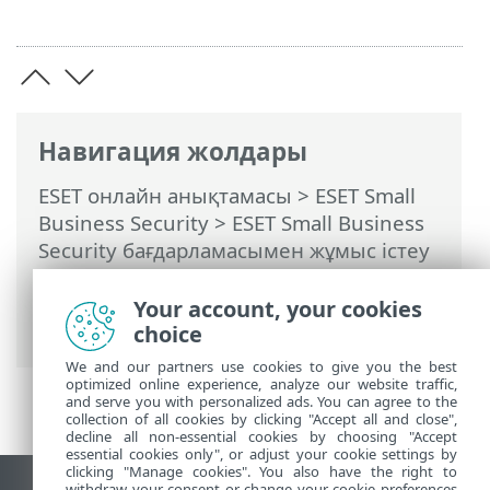
Навигация жолдары
ESET онлайн анықтамасы
>
ESET Small
Business Security
>
ESET Small Business
Security бағдарламасымен жұмыс істеу
>
Құралдар
>
Жоспарлағыш
> Диалог
терезелері - Жоспарлағыш > Тапсырма
Your account, your cookies
уақыты - Бір рет
choice
We and our partners use cookies to give you the best
optimized online experience, analyze our website traffic,
and serve you with personalized ads. You can agree to the
collection of all cookies by clicking "Accept all and close",
decline all non-essential cookies by choosing "Accept
essential cookies only", or adjust your cookie settings by
clicking "Manage cookies". You also have the right to
withdraw your consent or change your cookie preferences