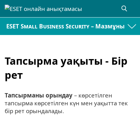
ESET Small Business Security – Мазмұны
Тапсырма уақыты - Бір
рет
Тапсырманы орындау
– көрсетілген
тапсырма көрсетілген күн мен уақытта тек
бір рет орындалады.