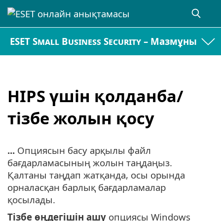
ESET Small Business Security – Мазмұны
HIPS үшін қолданба/
тізбе жолын қосу
...
Опциясын басу арқылы файл
бағдарламасының жолын таңдаңыз.
Қалтаны таңдап жатқанда, осы орында
орналасқан барлық бағдарламалар
қосылады.
Тізбе өңдегішін ашу
опциясы Windows