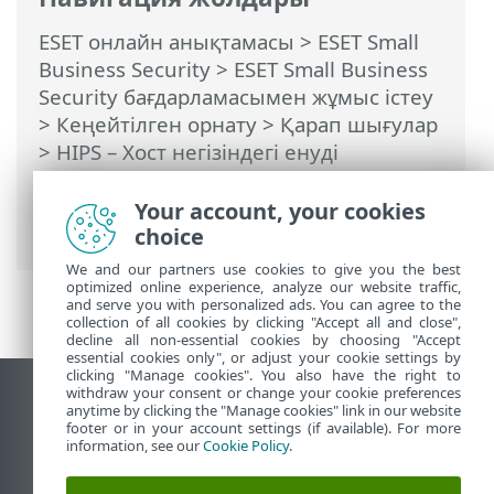
ESET онлайн анықтамасы
>
ESET Small
Business Security
>
ESET Small Business
Security бағдарламасымен жұмыс істеу
>
Кеңейтілген орнату
>
Қарап шығулар
>
HIPS – Хост негізіндегі енуді
болдырмау жүйесі
>
HIPS ережені
басқару
> HIPS үшін қолданба/тізбе
Your account, your cookies
жолын қосу
choice
We and our partners use cookies to give you the best
optimized online experience, analyze our website traffic,
and serve you with personalized ads. You can agree to the
collection of all cookies by clicking "Accept all and close",
decline all non-essential cookies by choosing "Accept
essential cookies only", or adjust your cookie settings by
clicking "Manage cookies". You also have the right to
withdraw your consent or change your cookie preferences
Жұмыс үстеліндегі сайтты қарау
anytime by clicking the "Manage cookies" link in our website
footer or in your account settings (if available). For more
End of Life
information, see our
Cookie Policy
.
ESET білім қоры
ESET форумы