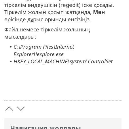
тіркелім өңдеушісін (regedit) іске қосады.
Тіркелім жолын қосып жатқанда,
Мән
өрісінде дұрыс орынды енгізіңіз.
Файл немесе тіркелім жолының
мысалдары:
C:\Program Files\Internet
•
Explorer\iexplore.exe
HKEY_LOCAL_MACHINE\system\ControlSet
•
Навигация жолдары