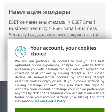
Навигация жолдары
ESET онлайн анықтамасы
>
ESET Small
Business Security
>
ESET Small Business
Security бағдарламасымен жұмыс істеу
>
Кеңейтілген орнату
>
Қорғаныстар
>
Браузер қорғау
> Браузерді қорғау
Your account, your cookies
функциясының рұқсаттар тізімі
choice
We and our partners use cookies to give you the best
optimized online experience, analyze our website traffic,
and serve you with personalized ads. You can agree to the
collection of all cookies by clicking "Accept all and close",
decline all non-essential cookies by choosing "Accept
essential cookies only", or adjust your cookie settings by
clicking "Manage cookies". You also have the right to
withdraw your consent or change your cookie preferences
Жұмыс үстеліндегі сайтты қарау
anytime by clicking the "Manage cookies" link in our website
footer or in your account settings (if available). For more
End of Life
information, see our
Cookie Policy
.
ESET білім қоры
ESET форумы