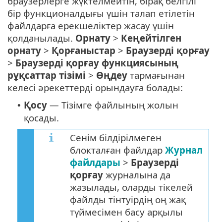
браузерлерге жүктелмейтін, бірақ белгілі
бір функционалдығы үшін талап етілетін
файлдарға ерекшеліктер жасау үшін
қолданылады.
Орнату
>
Кеңейтілген
орнату
>
Қорғаныстар
>
Браузерді қорғау
>
Браузерді қорғау функциясының
рұқсаттар тізімі
>
Өңдеу
тармағынан
келесі әрекеттерді орындауға болады:
Қосу
— Тізімге файлының жолын
•
қосады.
Сенім білдірілмеген
блокталған файлдар
Журнал
файлдары
>
Браузерді
қорғау
журналына да
жазылады, оларды тікелей
файлды тінтуірдің оң жақ
түймесімен басу арқылы