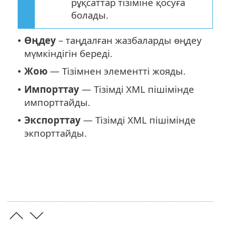
рұқсаттар тізіміне қосуға
болады.
Өңдеу
– таңдалған жазбаларды өңдеу
•
мүмкіндігін береді.
Жою
— Тізімнен элементті жояды.
•
Импорттау
— Тізімді XML пішімінде
•
импорттайды.
Экспорттау
— Тізімді XML пішімінде
•
экпорттайды.