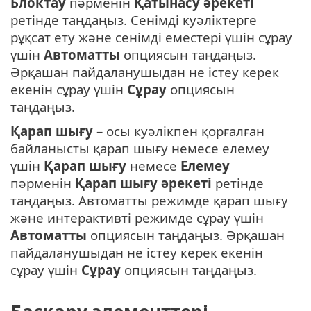
Блоктау
пәрменін
Қатынасу әрекеті
ретінде таңдаңыз. Сенімді куәліктерге
рұқсат ету және сенімді еместері үшін сұрау
үшін
Автоматты
опциясын таңдаңыз.
Әрқашан пайдаланушыдан не істеу керек
екенін сұрау үшін
Сұрау
опциясын
таңдаңыз.
Қарап шығу
– осы куәлікпен қорғалған
байланысты қарап шығу немесе елемеу
үшін
Қарап шығу
немесе
Елемеу
пәрменін
Қарап шығу әрекеті
ретінде
таңдаңыз. Автоматты режимде қарап шығу
және интерактивті режимде сұрау үшін
Автоматты
опциясын таңдаңыз. Әрқашан
пайдаланушыдан не істеу керек екенін
сұрау үшін
Сұрау
опциясын таңдаңыз.