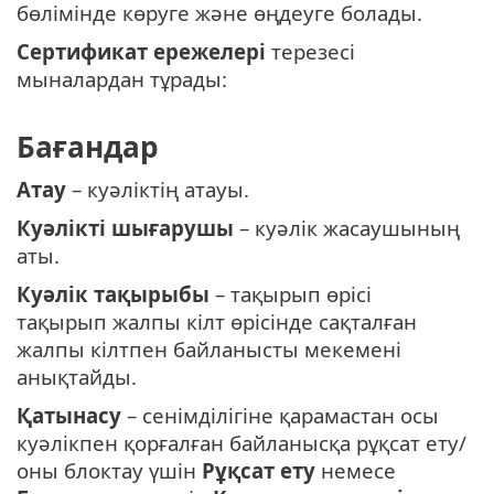
бөлімінде көруге және өңдеуге болады.
Сертификат ережелері
терезесі
мыналардан тұрады:
Бағандар
Атау
– куәліктің атауы.
Куәлікті шығарушы
– куәлік жасаушының
аты.
Куәлік тақырыбы
– тақырып өрісі
тақырып жалпы кілт өрісінде сақталған
жалпы кілтпен байланысты мекемені
анықтайды.
Қатынасу
– сенімділігіне қарамастан осы
куәлікпен қорғалған байланысқа рұқсат ету/
оны блоктау үшін
Рұқсат ету
немесе