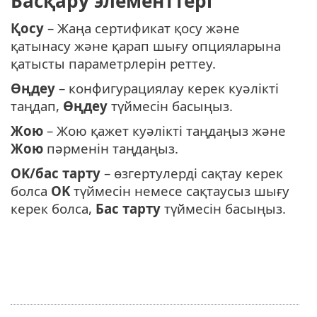
Басқару элементтері
Қосу
– Жаңа сертификат қосу және
қатынасу және қарап шығу опцияларына
қатысты параметрлерін реттеу.
Өңдеу
– конфигурациялау керек куәлікті
таңдап,
Өңдеу
түймесін басыңыз.
Жою
– Жою қажет куәлікті таңдаңыз және
Жою
пәрменін таңдаңыз.
OK/бас тарту
– өзгертулерді сақтау керек
болса
OK
түймесін немесе сақтаусыз шығу
керек болса,
Бас тарту
түймесін басыңыз.