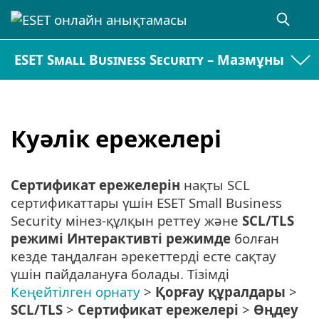
ESET Small Business Security – Мазмұны
Куәлік ережелері
Сертификат ережелерін
нақты SCL
сертификаттары үшін ESET Small Business
Security мінез-құлқын реттеу және
SCL/TLS
режимі
Интерактивті режимде
болған
кезде таңдалған әрекеттерді есте сақтау
үшін пайдалануға болады. Тізімді
Кеңейтілген орнату
>
Қорғау құралдары
>
SCL/TLS
>
Сертификат ережелері
>
Өңдеу