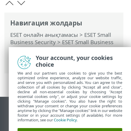
Навигация жолдары
ESET онлайн анықтамасы
>
ESET Small
Business Security
>
ESET Small Business
Security бағдарламасымен жұмыс істеу
>
Кеңейтілген орнату
>
Қорғаныстар
>
Your account, your cookies
SSL/TLS
> Куәлік ережелері
choice
We and our partners use cookies to give you the best
optimized online experience, analyze our website traffic,
and serve you with personalized ads. You can agree to the
collection of all cookies by clicking "Accept all and close",
decline all non-essential cookies by choosing "Accept
essential cookies only", or adjust your cookie settings by
clicking "Manage cookies". You also have the right to
withdraw your consent or change your cookie preferences
Жұмыс үстеліндегі сайтты қарау
anytime by clicking the "Manage cookies" link in our website
footer or in your account settings (if available). For more
End of Life
information, see our
Cookie Policy
.
ESET білім қоры