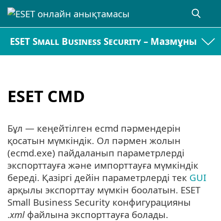
ESET Small Business Security – Мазмұны
ESET CMD
Бұл — кеңейтілген ecmd пәрмендерін
қосатын мүмкіндік. Ол пәрмен жолын
(ecmd.exe) пайдаланып параметрлерді
экспорттауға және импорттауға мүмкіндік
береді. Қазіргі дейін параметрлерді тек
GUI
арқылы экспорттау мүмкін боолатын. ESET
Small Business Security конфигурацияны
.
xml
файлына экспорттауға болады.