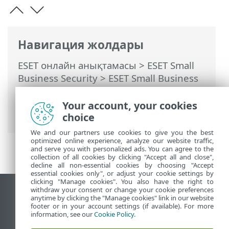
Навигация жолдары
ESET онлайн анықтамасы
>
ESET Small
Business Security
>
ESET Small Business
Security бағдарламасымен жұмыс істеу
>
Кеңейтілген орнату
>
Пайдаланушы
Your account, your cookies
интерфейсі
> ESET CMD
choice
We and our partners use cookies to give you the best
optimized online experience, analyze our website traffic,
and serve you with personalized ads. You can agree to the
collection of all cookies by clicking "Accept all and close",
decline all non-essential cookies by choosing "Accept
essential cookies only", or adjust your cookie settings by
clicking "Manage cookies". You also have the right to
withdraw your consent or change your cookie preferences
Жұмыс үстеліндегі сайтты қарау
anytime by clicking the "Manage cookies" link in our website
footer or in your account settings (if available). For more
End of Life
information, see our
Cookie Policy
.
ESET білім қоры