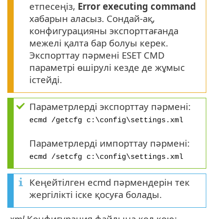
етпесеңіз,
Error executing command
хабарын аласыз. Сондай-ақ,
конфигурацияны экспорттағанда
межелі қалта бар болуы керек.
Экспорттау пәрмені ESET CMD
параметрі өшірулі кезде де жұмыс
істейді.
Параметрлерді экспорттау пәрмені:
ecmd /getcfg c:\config\settings.xml
Параметрлерді импорттау пәрмені:
ecmd /setcfg c:\config\settings.xml
Кеңейтілген ecmd пәрмендерін тек
жергілікті іске қосуға болады.
.
xml
Конфигурация файлына қол қою: