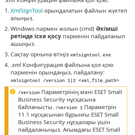
1.
XmlSignTool
орындалатын файлын жүктеп
алыңыз.
2.
Windows пәрмен жолын (cmd)
Әкімші
ретінде іске қосу
пәрменін пайдаланып
ашыңыз.
3.
Сақтау орнына өтіңіз
xmlsigntool.exe
4.
.
xml
Конфигурация файлына қол қою
пәрменін орындаңыз, пайдалану:
xmlsigntool /version 1|2 <xml_file_path>
Параметрінің мәні ESET Small
/version
Business Security нұсқасына
байланысты.
Параметрін
/version 1
11.1 нұсқасынан бұрынғы ESET Small
Business Security нұсқалары үшін
пайдаланыңыз. Ағымдағы ESET Small