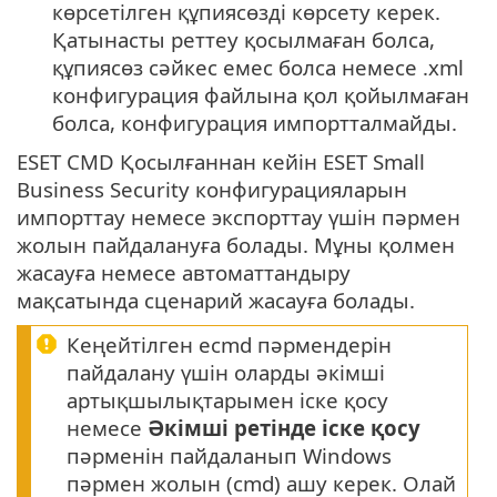
көрсетілген құпиясөзді көрсету керек.
Қатынасты реттеу қосылмаған болса,
құпиясөз сәйкес емес болса немесе .xml
конфигурация файлына қол қойылмаған
болса, конфигурация импортталмайды.
ESET CMD Қосылғаннан кейін ESET Small
Business Security конфигурацияларын
импорттау немесе экспорттау үшін пәрмен
жолын пайдалануға болады. Мұны қолмен
жасауға немесе автоматтандыру
мақсатында сценарий жасауға болады.
Кеңейтілген ecmd пәрмендерін
пайдалану үшін оларды әкімші
артықшылықтарымен іске қосу
немесе
Әкімші ретінде іске қосу
пәрменін пайдаланып Windows
пәрмен жолын (cmd) ашу керек. Олай