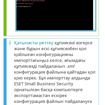
Қатынасты реттеу
құпиясөзі өзгерсе
және бұрын ескі құпиясөзбен қол
қойлыған конфигурацияны
импорттағыңыз келсе, ағымдағы
құпиясөзді пайдаланып .
xml
конфигурация файлына қайтадан қол
қою керек. Бұл импорттау алдында
ESET Small Business Security
орнатылған басқа компьютерге
экспорттамастан ескірек
конфигурация файлын пайдалануға