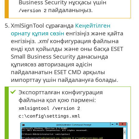
Business Security нұсқасы үшін
пайдаланыңыз.
/version 2
5.
XmlSignTool сұрағанда
Кеңейтілген
орнату құпия сөзін
енгізіңіз және қайта
енгізіңіз. .
xml
конфигурация файлына
енді қол қойылды және оны басқа ESET
Small Business Security данасында
құпиясөз авторизация әдісін
пайдаланатын ESET CMD арқылы
импорттау үшін пайдалануға болады.
Экспортталған конфигурация
файлына қол қою пәрмені:
xmlsigntool /version 2
c:\config\settings.xml