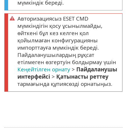
мүмкіндік береді.
Авторизациясыз ESET CMD
мүмкіндігін қосу ұсынылмайды,
өйткені бұл кез келген қол
қойылмаған конфигурацияны
импорттауға мүмкіндік береді.
Пайдаланушылардың рұқсат
етілмеген өзгертуін болдырмау үшін
Кеңейтілген орнату
>
Пайдаланушы
интерфейсі
>
Қатынасты реттеу
тармағында құпиясөзді орнатыңыз.