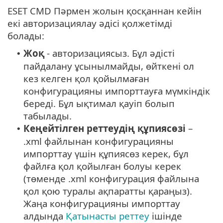
ESET CMD Пәрмен жолын қосқаннан кейін
екі авторизациялау әдісі қолжетімді
болады:
Жоқ
- авторизациясыз. Бұл әдісті
•
пайдалану ұсынылмайды, өйткені ол
кез келген қол қойылмаған
конфигурацияны импорттауға мүмкіндік
береді. Бұл ықтимал қауіп болып
табылады.
Кеңейтілген реттеудің құпиясөзі
–
•
.xml файлынан конфигурацияны
импорттау үшін құпиясөз керек, бұл
файлға қол қойылған болуы керек
(төменде .xml конфигурация файлына
қол қою туралы ақпаратты қараңыз).
Жаңа конфигурацияны импорттау
алдында
Қатынасты реттеу
ішінде