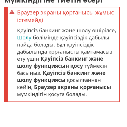
Браузер экраны қорғанысы жұмыс
істемейді
Қауіпсіз банкинг және шолу өшірілсе,
Шолу
бөлімінде қауіпсіздік дабылы
пайда болады. Бұл қауіпсіздік
дабылында қорғанысты қамтамасыз
ету үшін
Қауіпсіз банкинг және
шолу функциясын қосу
түймесін
басыңыз.
Қауіпсіз банкинг және
шолу функциясы
қосылғаннан
кейін,
Браузер экраны қорғанысы
мүмкіндігін қосуға болады.