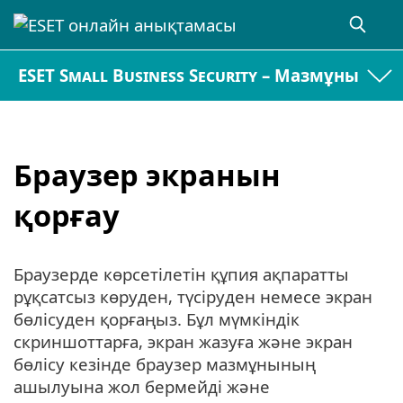
ESET Small Business Security – Мазмұны
Браузер экранын
қорғау
Браузерде көрсетілетін құпия ақпаратты
рұқсатсыз көруден, түсіруден немесе экран
бөлісуден қорғаңыз. Бұл мүмкіндік
скриншоттарға, экран жазуға және экран
бөлісу кезінде браузер мазмұнының
ашылуына жол бермейді және