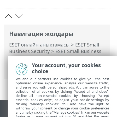
Навигация жолдары
ESET онлайн анықтамасы
>
ESET Small
Business Security
>
ESET Small Business
Security бағдарламасымен жұмыс істеу
>
Реттеу
>
Қауіпсіздік құралдары
>
Your account, your cookies
Браузер экранын қорғау
choice
We and our partners use cookies to give you the best
optimized online experience, analyze our website traffic,
and serve you with personalized ads. You can agree to the
collection of all cookies by clicking "Accept all and close",
decline all non-essential cookies by choosing "Accept
essential cookies only", or adjust your cookie settings by
clicking "Manage cookies". You also have the right to
withdraw your consent or change your cookie preferences
Жұмыс үстеліндегі сайтты қарау
anytime by clicking the "Manage cookies" link in our website
footer or in your account settings (if available). For more