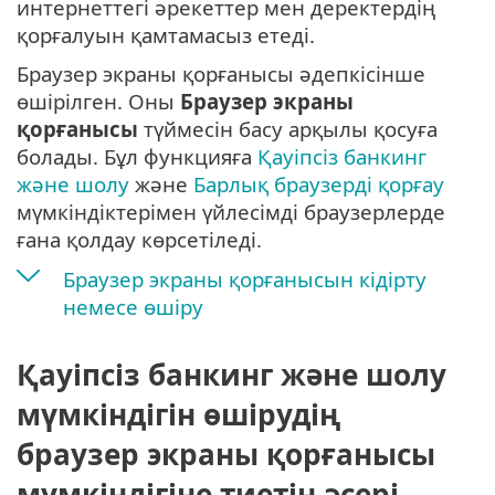
интернеттегі әрекеттер мен деректердің
қорғалуын қамтамасыз етеді.
Браузер экраны қорғанысы әдепкісінше
өшірілген. Оны
Браузер экраны
қорғанысы
түймесін басу арқылы қосуға
болады. Бұл функцияға
Қауіпсіз банкинг
және шолу
және
Барлық браузерді қорғау
мүмкіндіктерімен үйлесімді браузерлерде
ғана қолдау көрсетіледі.
Браузер экраны қорғанысын кідірту
немесе өшіру
Қауіпсіз банкинг және шолу
мүмкіндігін өшірудің
браузер экраны қорғанысы
мүмкіндігіне тиетін әсері