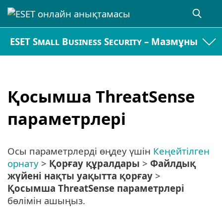
ESET Small Business Security – Мазмұны
Қосымша ThreatSense
параметрлері
Осы параметрлерді өңдеу үшін
Кеңейтілген
орнату
>
Қорғау құралдары
>
Файлдық
жүйені нақты уақытта қорғау
>
Қосымша ThreatSense параметрлері
бөлімін ашыңыз.