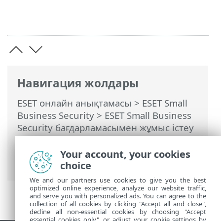
Навигация жолдары
ESET онлайн анықтамасы
>
ESET Small
Business Security
>
ESET Small Business
Security бағдарламасымен жұмыс істеу
>
Кеңейтілген орнату
>
Қорғаныстар
>
ThreatSense
> Қосымша ThreatSense
Your account, your cookies
параметрлері
choice
We and our partners use cookies to give you the best
optimized online experience, analyze our website traffic,
and serve you with personalized ads. You can agree to the
collection of all cookies by clicking "Accept all and close",
decline all non-essential cookies by choosing "Accept
essential cookies only", or adjust your cookie settings by