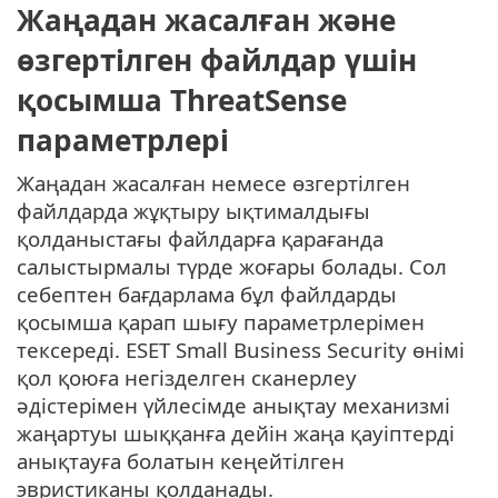
Жаңадан жасалған және
өзгертілген файлдар үшін
қосымша ThreatSense
параметрлері
Жаңадан жасалған немесе өзгертілген
файлдарда жұқтыру ықтималдығы
қолданыстағы файлдарға қарағанда
салыстырмалы түрде жоғары болады. Сол
себептен бағдарлама бұл файлдарды
қосымша қарап шығу параметрлерімен
тексереді. ESET Small Business Security өнімі
қол қоюға негізделген сканерлеу
әдістерімен үйлесімде анықтау механизмі
жаңартуы шыққанға дейін жаңа қауіптерді
анықтауға болатын кеңейтілген
эвристиканы қолданады.