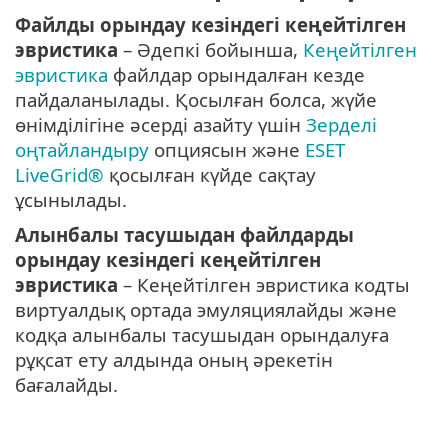
Файлды орындау кезіндегі кеңейтілген
эвристика
– Әдепкі бойынша,
Кеңейтілген
эвристика
файлдар орындалған кезде
пайдаланылады. Қосылған болса, жүйе
өнімділігіне әсерді азайту үшін
Зерделі
оңтайландыру
опциясын және
ESET
LiveGrid®
қосылған күйде сақтау
ұсынылады.
Алынбалы тасушыдан файлдарды
орындау кезіндегі кеңейтілген
эвристика
– Кеңейтілген эвристика кодты
виртуалдық ортада эмуляциялайды және
кодқа алынбалы тасушыдан орындалуға
рұқсат ету алдында оның әрекетін
бағалайды.