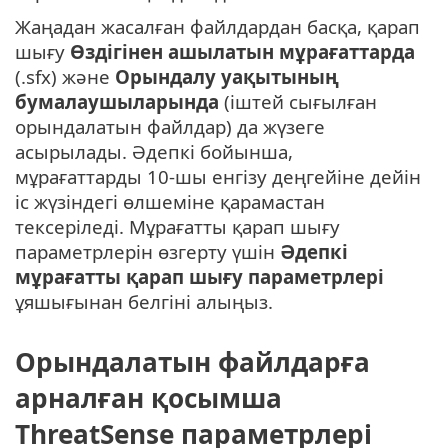
Жаңадан жасалған файлдардан басқа, қарап
шығу
Өздігінен ашылатын мұрағаттарда
(.sfx) және
Орындалу уақытының
бумалаушыларында
(іштей сығылған
орындалатын файлдар) да жүзеге
асырылады. Әдепкі бойынша,
мұрағаттарды 10-шы енгізу деңгейіне дейін
іс жүзіндегі өлшеміне қарамастан
тексеріледі. Мұрағатты қарап шығу
параметрлерін өзгерту үшін
Әдепкі
мұрағатты қарап шығу параметрлері
ұяшығынан белгіні алыңыз.
Орындалатын файлдарға
арналған қосымша
ThreatSense параметрлері