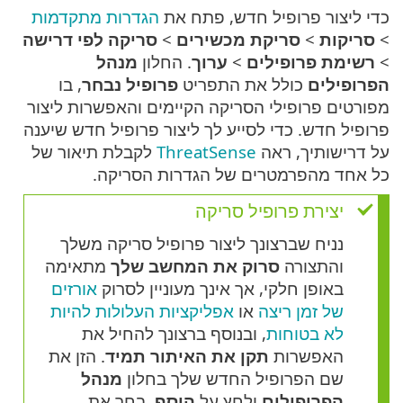
כדי ליצור פרופיל חדש, פתח את
הגדרות מתקדמות
>
סריקות
>
סריקת מכשירים
>
סריקה לפי דרישה
>
רשימת פרופילים
>
ערוך
. החלון
מנהל
הפרופילים
כולל את התפריט
פרופיל נבחר
, בו
מפורטים פרופילי הסריקה הקיימים והאפשרות ליצור
פרופיל חדש. כדי לסייע לך ליצור פרופיל חדש שיענה
על דרישותיך, ראה
ThreatSense
לקבלת תיאור של
כל אחד מהפרמטרים של הגדרות הסריקה.
יצירת פרופיל סריקה
נניח שברצונך ליצור פרופיל סריקה משלך
והתצורה
סרוק את המחשב שלך
מתאימה
באופן חלקי, אך אינך מעוניין לסרוק
אורזים
של זמן ריצה
או
אפליקציות העלולות להיות
לא בטוחות
, ובנוסף ברצונך להחיל את
האפשרות
תקן את האיתור תמיד
. הזן את
שם הפרופיל החדש שלך בחלון
מנהל
הפרופילים
ולחץ על
הוסף
. בחר את