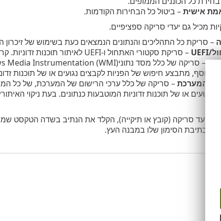
בחירת כל הכוננים הממופים.
מת אישית
– ביטול כל הבחירות הקודמות.
ות מכיל גם יעדי סריקה ספציפיים.
ה
– סריקת כל התהליכים והנתונים הנמצאים כעת בשימוש של זיכרון ה
UEF
– סריקת סקטורי האתחול ו-UEFI לאיתור תוכנות זדוניות. קרא מידע נוסף על סורק UEFI ב
. בנוסף, מתבצע חיפוש של הפניות לקבצים נגועים או של תוכנות זדוני
 של המערכת
– סריקה של כלל ערכי הרישום של המערכת, של כל המ
ם נגועים או של תוכנות זדוניות המוטבעות כנתונים. בעת ניקוי האיתו
ות ליעד סריקה (קובץ או תיקייה), הקלד את הנתיב בשדה הטקסט שמת
חר בתיבת הסימון שלו במבנה העץ.