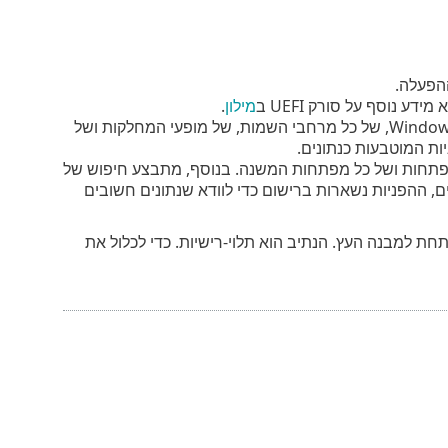
הפעלה.
מילון
.
– סריקה של כלל מסד נתוניWindows Media Instrumentation (WMI), של כל מרחבי השמות, של מופעי המחלקות ושל
ות המוטבעות כנתונים.
פתחות ושל כל מפתחות המשנה. בנוסף, מתבצע חיפוש של
רים, ההפניות נשארות ברישום כדי לוודא שנתונים חשובים
חת למבנה העץ. הנתיב הוא תלוי-רישיות. כדי לכלול את