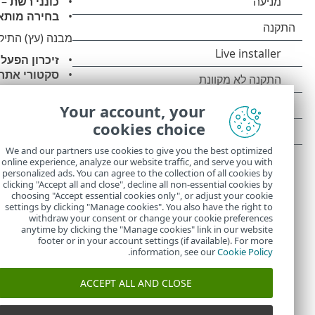
כונני רשת
– 
בחירה מותא
מבנה (עץ) התיקי
זיכרון הפעל
סקטורי אתחול/I
מסד נתוני WMI
כל המאפיינים
Your account, your
ערכי רישום
cookies choice
הפניות לקבצי
לא יאבדו.
We and our partners use cookies to give you the best optimized
online experience, analyze our website traffic, and serve you with
כדי לנווט במהיר
personalized ads. You can agree to the collection of all cookies by
היעד בסריקה, ב
clicking "Accept all and close", decline all non-essential cookies by
choosing "Accept essential cookies only", or adjust your cookie
settings by clicking "Manage cookies". You also have the right to
withdraw your consent or change your cookie preferences
anytime by clicking the "Manage cookies" link in our website
footer or in your account settings (if available). For more
.
information, see our
Cookie Policy
ACCEPT ALL AND CLOSE