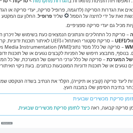
. האפשרויות הזמינות מתוארות ב
הגדרות מתקדמות
>
סריקות
>
סרי
ת הגדרות הסריקה (לדוגמה, פרופיל סריקה, יעדי סריקה או הגדרות ThreatSense) לאחר 
עשות זאת על ידי לחיצה על הסמל
שליד
פרופיל
. החלון עם המקטע 
ות מכיל גם יעדי סריקה ספציפיים.
ה
– סריקת כל התהליכים והנתונים הנמצאים כעת בשימוש של זיכרון ה
UEF
– סריקת סקטורי האתחול ו-UEFI לאיתור תוכנות זדוניות. קרא מידע נוסף על סורק UEFI ב
. בנוסף, מתבצע חיפוש של הפניות לקבצים נגועים או של תוכנות זדוני
 של המערכת
– סריקה של כלל ערכי הרישום של המערכת, של כל המ
ם נגועים או של תוכנות זדוניות המוטבעות כנתונים. בעת ניקוי האיתו
ות ליעד סריקה (קובץ או תיקייה), הקלד את הנתיב בשדה הטקסט שמת
חר בתיבת הסימון שלו במבנה העץ.
זמן סריקת מכשירים שבועית
מן סריקה קבועה, ראה
כיצד לתזמן סריקת מכשירים שבועית
.