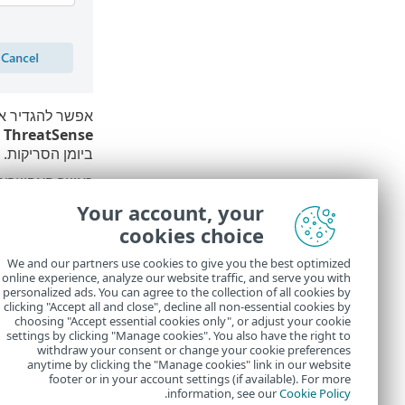
אפשר להגדיר א
>
ThreatSense
ביומן הסריקות.
כאשר האפשרו
Your account, your
לחץ על
סרוק
כד
cookies choice
האפשרות
סרוק
הרשאות לגשת לקבצ
We and our partners use cookies to give you the best optimized
online experience, analyze our website traffic, and serve you with
בתום סר
personalized ads. You can agree to the collection of all cookies by
clicking "Accept all and close", decline all non-essential cookies by
choosing "Accept essential cookies only", or adjust your cookie
settings by clicking "Manage cookies". You also have the right to
withdraw your consent or change your cookie preferences
anytime by clicking the "Manage cookies" link in our website
footer or in your account settings (if available). For more
.
information, see our
Cookie Policy