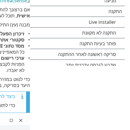
ב
ThreatSense
אם ברצונך להתאים א
אישית
, תוכל ל
מבנה (עץ) התיקי
זיכרון הפעל
סקטורי אתחול/I
מסד נתוני WMI
כל המאפיינים
ערכי רישום
הפניות לקבצי
לא יאבדו.
כדי לנווט במהיר
היעד בסריקה, ב
כיצד לת
כדי לתז