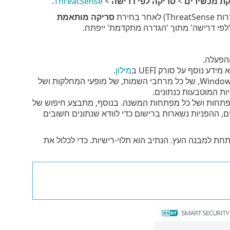
קת מכשירים
>
סריקה לפי דרישה
>
ThreatSense
.
בחירת
סריקה מותאמת
'לפי דרישה' מתוך 'הגדרה מתקדמת' ייפתח.
הפעלה.
מילון
.
– סריקה של כלל מסד נתוניWindows Media Instrumentation (WMI), של כל מרחבי השמות, של מופעי המחלקות ושל
ות המוטבעות כנתונים.
פתחות ושל כל מפתחות המשנה. בנוסף, מתבצע חיפוש של
רים, ההפניות נשארות ברישום כדי לוודא שנתונים חשובים
חת למבנה העץ. הנתיב הוא תלוי-רישיות. כדי לכלול את