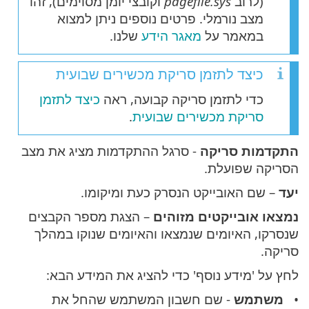
(לרוב
pagefile.sys
וקובצי יומן מסוימים), זהו
מצב נורמלי. פרטים נוספים ניתן למצוא
במאמר על
מאגר הידע
שלנו.
כיצד לתזמן סריקת מכשירים שבועית
כדי לתזמן סריקה קבועה, ראה
כיצד לתזמן
סריקת מכשירים שבועית
.
התקדמות סריקה
- סרגל ההתקדמות מציג את מצב
הסריקה שפועלת.
יעד
– שם האובייקט הנסרק כעת ומיקומו.
נמצאו אובייקטים מזוהים
– הצגת מספר הקבצים
שנסרקו, האיומים שנמצאו והאיומים שנוקו במהלך
סריקה.
לחץ על 'מידע נוסף' כדי להציג את המידע הבא:
משתמש
- שם חשבון המשתמש שהחל את