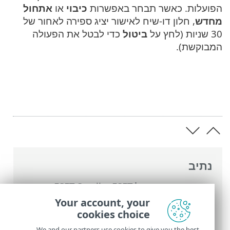
הפועלות. כאשר תבחר באפשרות
כיבוי
או
אתחול
מחדש
, חלון דו-שיח לאישור יציג ספירה לאחור של
30 שניות (לחץ על
ביטול
כדי לבטל את הפעולה
המבוקשת).
נתיב
העזרה המקוונת של ESET
>
ESET Small
Business Security
>
עבודה עם ESET Small
Your account, your
Business Security
>
סריקת מכשירים
>
cookies choice
התקדמות הסריקה
We and our partners use cookies to give you the best