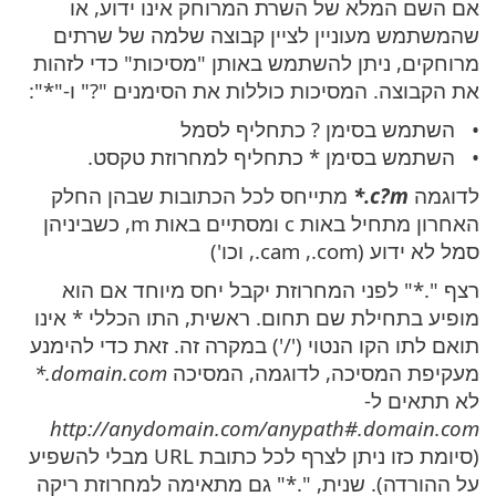
אם השם המלא של השרת המרוחק אינו ידוע, או
שהמשתמש מעוניין לציין קבוצה שלמה של שרתים
מרוחקים, ניתן להשתמש באותן "מסיכות" כדי לזהות
את הקבוצה. המסיכות כוללות את הסימנים "?" ו-"*":
השתמש בסימן ? כתחליף לסמל
השתמש בסימן * כתחליף למחרוזת טקסט.
לדוגמה
‎*.c?m
מתייחס לכל הכתובות שבהן החלק
האחרון מתחיל באות c ומסתיים באות m, כשביניהן
סמל לא ידוע (‎.com‏, ‎.cam, וכו')
רצף "‎*.‎" לפני המחרוזת יקבל יחס מיוחד אם הוא
מופיע בתחילת שם תחום. ראשית, התו הכללי * אינו
תואם לתו הקו הנטוי ('/') במקרה זה. זאת כדי להימנע
מעקיפת המסיכה, לדוגמה, המסיכה
‎*.domain.com
לא תתאים ל-
http://anydomain.com/anypath#.domain.com
(סיומת כזו ניתן לצרף לכל כתובת URL מבלי להשפיע
על ההורדה). שנית, "‎*.‎" גם מתאימה למחרוזת ריקה