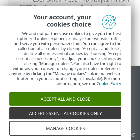
Business Security
>
עבודה עם ESET Small
Business Security
>
הגדרות מתקדמות
>
Your account, your
הגנות
>
הגנת גישה לאינטרנט
>
ניהול רשימה
cookies choice
של כתובות URL
> כיצד להוסיף מסיכת URL
We and our partners use cookies to give you the best
optimized online experience, analyze our website traffic,
and serve you with personalized ads. You can agree to the
collection of all cookies by clicking "Accept all and close",
decline all non-essential cookies by choosing "Accept
essential cookies only", or adjust your cookie settings by
clicking "Manage cookies". You also have the right to
withdraw your consent or change your cookie preferences
anytime by clicking the "Manage cookies" link in our website
הצג את האתר למחשב
footer or in your account settings (if available). For more
.
information, see our
Cookie Policy
End of Life
מאגר הידע של ESET
ACCEPT ALL AND CLOSE
הפורום של ESET
ESET Status Portal
ACCEPT ESSENTIAL COOKIES ONLY
תמיכה אזורית
MANAGE COOKIES
© 1992 - 2026 ESET, spol. s
ניהול קובצי Cookie